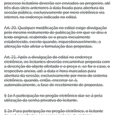
processo licitatório deverão ser enviados ao pregoeiro, até
três dias úteis anteriores à data fixada para abertura da
sessão pública, exclusivamente por meio eletrônico via
internet, no endereço indicado no edital.
Art. 20. Qualquer modificação no edital exige divulgação
pelo mesmo instrumento de publicação em que se deu o
texto original, reabrindo-se o prazo inicialmente
estabelecido, exceto quando, inquestionavelmente, a
alteração não afetar a formulação das propostas.
Art. 21. Após a divulgação do edital no endereço
eletrônico, os licitantes deverão encaminhar proposta com
a descrição do objeto ofertado e o preço e, se for o caso, o
respectivo anexo, até a data e hora marcadas para
abertura da sessão, exclusivamente por meio do sistema
eletrônico, quando, então, encerrar-se-á,
automaticamente, a fase de recebimento de propostas.
§ 1o A participação no pregão eletrônico dar-se-á pela
utilização da senha privativa do licitante.
§ 2o Para participação no pregão eletrônico, o licitante