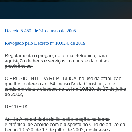
Decreto 5.450, de 31 de maio de 2005.
Revogado pelo Decreto nº 10.024, de 2019
Regulamenta o pregão, na forma eletrônica, para
aquisição de bens e serviços comuns, e dá outras
providências.
O PRESIDENTE DA REPÚBLICA, no uso da atribuição
que lhe confere o art. 84, inciso IV, da Constituição, e
tendo em vista o disposto na Lei no 10.520, de 17 de julho
de 2002,
DECRETA:
Art. 1o A modalidade de licitação pregão, na forma
eletrônica, de acordo com o disposto no § 1o do art. 2o da
Lei no 10.520, de 17 de julho de 2002, destina-se à