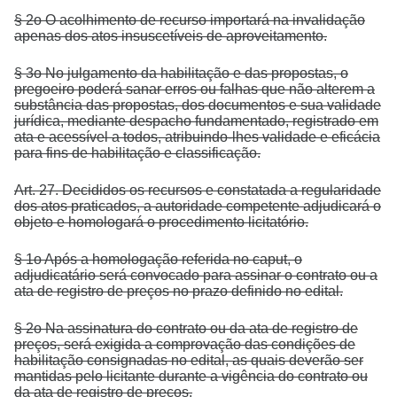
§ 2o O acolhimento de recurso importará na invalidação
apenas dos atos insuscetíveis de aproveitamento.
§ 3o No julgamento da habilitação e das propostas, o
pregoeiro poderá sanar erros ou falhas que não alterem a
substância das propostas, dos documentos e sua validade
jurídica, mediante despacho fundamentado, registrado em
ata e acessível a todos, atribuindo-lhes validade e eficácia
para fins de habilitação e classificação.
Art. 27. Decididos os recursos e constatada a regularidade
dos atos praticados, a autoridade competente adjudicará o
objeto e homologará o procedimento licitatório.
§ 1o Após a homologação referida no caput, o
adjudicatário será convocado para assinar o contrato ou a
ata de registro de preços no prazo definido no edital.
§ 2o Na assinatura do contrato ou da ata de registro de
preços, será exigida a comprovação das condições de
habilitação consignadas no edital, as quais deverão ser
mantidas pelo licitante durante a vigência do contrato ou
da ata de registro de preços.