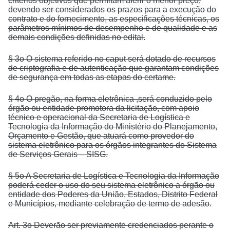
critérios objetivos que permitam aferir o menor preço,
devendo ser considerados os prazos para a execução do
contrato e do fornecimento, as especificações técnicas, os
parâmetros mínimos de desempenho e de qualidade e as
demais condições definidas no edital.
§ 3o O sistema referido no caput será dotado de recursos
de criptografia e de autenticação que garantam condições
de segurança em todas as etapas do certame.
§ 4o O pregão, na forma eletrônica ,será conduzido pelo
órgão ou entidade promotora da licitação, com apoio
técnico e operacional da Secretaria de Logística e
Tecnologia da Informação do Ministério do Planejamento,
Orçamento e Gestão, que atuará como provedor do
sistema eletrônico para os órgãos integrantes do Sistema
de Serviços Gerais – SISG.
§ 5o A Secretaria de Logística e Tecnologia da Informação
poderá ceder o uso do seu sistema eletrônico a órgão ou
entidade dos Poderes da União, Estados, Distrito Federal
e Municípios, mediante celebração de termo de adesão.
Art. 3o Deverão ser previamente credenciados perante o