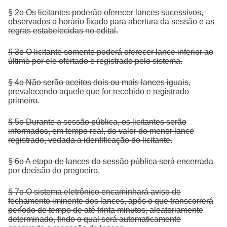
§ 2o Os licitantes poderão oferecer lances sucessivos,
observados o horário fixado para abertura da sessão e as
regras estabelecidas no edital.
§ 3o O licitante somente poderá oferecer lance inferior ao
último por ele ofertado e registrado pelo sistema.
§ 4o Não serão aceitos dois ou mais lances iguais,
prevalecendo aquele que for recebido e registrado
primeiro.
§ 5o Durante a sessão pública, os licitantes serão
informados, em tempo real, do valor do menor lance
registrado, vedada a identificação do licitante.
§ 6o A etapa de lances da sessão pública será encerrada
por decisão do pregoeiro.
§ 7o O sistema eletrônico encaminhará aviso de
fechamento iminente dos lances, após o que transcorrerá
período de tempo de até trinta minutos, aleatoriamente
determinado, findo o qual será automaticamente