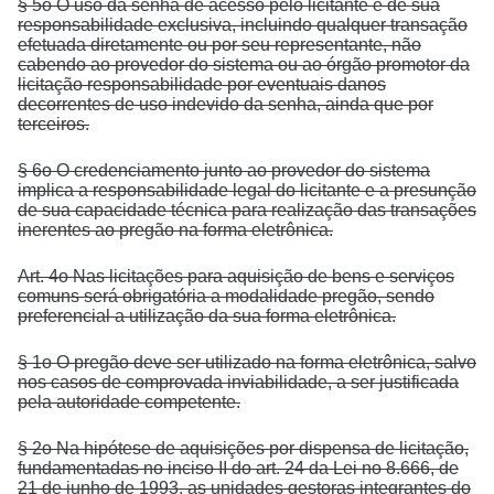
§ 5o O uso da senha de acesso pelo licitante é de sua
responsabilidade exclusiva, incluindo qualquer transação
efetuada diretamente ou por seu representante, não
cabendo ao provedor do sistema ou ao órgão promotor da
licitação responsabilidade por eventuais danos
decorrentes de uso indevido da senha, ainda que por
terceiros.
§ 6o O credenciamento junto ao provedor do sistema
implica a responsabilidade legal do licitante e a presunção
de sua capacidade técnica para realização das transações
inerentes ao pregão na forma eletrônica.
Art. 4o Nas licitações para aquisição de bens e serviços
comuns será obrigatória a modalidade pregão, sendo
preferencial a utilização da sua forma eletrônica.
§ 1o O pregão deve ser utilizado na forma eletrônica, salvo
nos casos de comprovada inviabilidade, a ser justificada
pela autoridade competente.
§ 2o Na hipótese de aquisições por dispensa de licitação,
fundamentadas no inciso II do art. 24 da Lei no 8.666, de
21 de junho de 1993, as unidades gestoras integrantes do