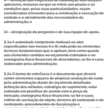
V – definição das exigências de habilitação, das sanções
aplicáveis, inclusive no que se refere aos prazos e às
condições que, pelas suas particularidades, sejam
consideradas relevantes para a celebração e execução do
contrato e o atendimento das necessidades da
administração; e
VI – designação do pregoeiro e de sua equipe de apoio.
§ 1o A autoridade competente motivará os atos
especificados nos incisos II e III, indicando os elementos
técnicos fundamentais que o apóiam, bem como quanto
aos elementos contidos no orçamento estimativo e no
cronograma físico-financeiro de desembolso, se for o caso,
elaborados pela administração.
§ 2o O termo de referência é o documento que deverá
conter elementos capazes de propiciar avaliação do custo
pela administração diante de orçamento detalhado,
definição dos métodos, estratégia de suprimento, valor
estimado em planilhas de acordo com o preço de
mercado, cronograma físico-financeiro, se for o caso,
critério de aceitação do objeto, deveres do contratado e do
contratante, procedimentos de fiscalização e