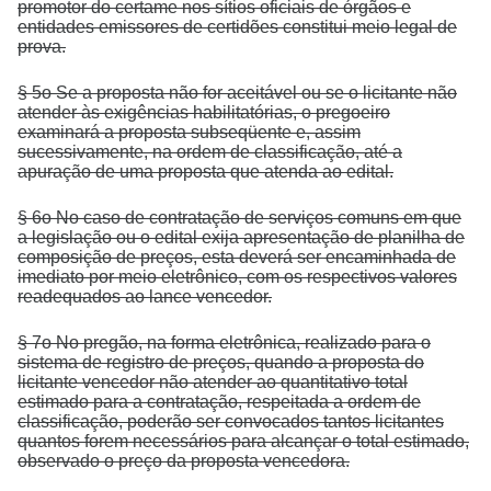
promotor do certame nos sítios oficiais de órgãos e
entidades emissores de certidões constitui meio legal de
prova.
§ 5o Se a proposta não for aceitável ou se o licitante não
atender às exigências habilitatórias, o pregoeiro
examinará a proposta subseqüente e, assim
sucessivamente, na ordem de classificação, até a
apuração de uma proposta que atenda ao edital.
§ 6o No caso de contratação de serviços comuns em que
a legislação ou o edital exija apresentação de planilha de
composição de preços, esta deverá ser encaminhada de
imediato por meio eletrônico, com os respectivos valores
readequados ao lance vencedor.
§ 7o No pregão, na forma eletrônica, realizado para o
sistema de registro de preços, quando a proposta do
licitante vencedor não atender ao quantitativo total
estimado para a contratação, respeitada a ordem de
classificação, poderão ser convocados tantos licitantes
quantos forem necessários para alcançar o total estimado,
observado o preço da proposta vencedora.