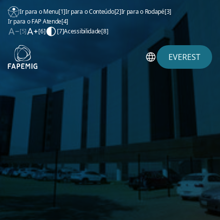
Ir para o Menu
[1]
Ir para o Conteúdo
[2]
Ir para o Rodapé
[3]
Ir para o FAP Atende
[4]
[5]
[6]
[7]
Acessibilidade
[8]
EVEREST