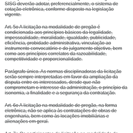
SISG deverão adotar, preferencialmente, o sistema de
cotação eletrônica, conforme disposto na legislação
vigente.
Art. 5o A licitação na modalidade de pregão é
condicionada aos princípios básicos da legalidade,
impessoalidade, moralidade, igualdade, publicidade,
eficiência, probidade administrativa, vinculação ao
instrumento convocatório e do julgamento objetivo, bem
como aos princípios correlatos da razoabilidade,
competitividade e proporcionalidade.
Parágrafo único. As normas disciplinadoras da licitação
serão sempre interpretadas em favor da ampliação da
disputa entre os interessados, desde que não
comprometam o interesse da administração, o princípio da
isonomia, a finalidade e a segurança da contratação.
Art. 6o A licitação na modalidade de pregão, na forma
eletrônica, não se aplica às contratações de obras de
engenharia, bem como às locações imobiliárias e
alienações em geral.