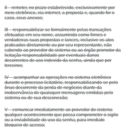
II – remeter, no prazo estabelecido, exclusivamente por
meio eletrônico, via internet, a proposta e, quando for o
caso, seus anexos;
III – responsabilizar-se formalmente pelas transações
efetuadas em seu nome, assumindo como firmes e
verdadeiras suas propostas e lances, inclusive os atos
praticados diretamente ou por seu representante, não
cabendo ao provedor do sistema ou ao órgão promotor da
licitação responsabilidade por eventuais danos
decorrentes de uso indevido da senha, ainda que por
terceiros;
IV – acompanhar as operações no sistema eletrônico
durante o processo licitatório, responsabilizando-se pelo
ônus decorrente da perda de negócios diante da
inobservância de quaisquer mensagens emitidas pelo
sistema ou de sua desconexão;
V – comunicar imediatamente ao provedor do sistema
qualquer acontecimento que possa comprometer o sigilo
ou a inviabilidade do uso da senha, para imediato
bloqueio de acesso;