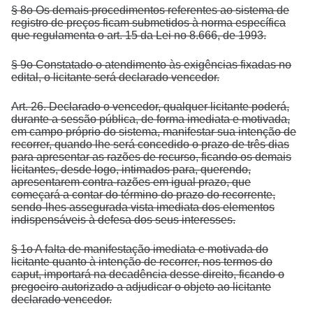
§ 8o Os demais procedimentos referentes ao sistema de
registro de preços ficam submetidos à norma específica
que regulamenta o art. 15 da Lei no 8.666, de 1993.
§ 9o Constatado o atendimento às exigências fixadas no
edital, o licitante será declarado vencedor.
Art. 26. Declarado o vencedor, qualquer licitante poderá,
durante a sessão pública, de forma imediata e motivada,
em campo próprio do sistema, manifestar sua intenção de
recorrer, quando lhe será concedido o prazo de três dias
para apresentar as razões de recurso, ficando os demais
licitantes, desde logo, intimados para, querendo,
apresentarem contra-razões em igual prazo, que
começará a contar do término do prazo do recorrente,
sendo-lhes assegurada vista imediata dos elementos
indispensáveis à defesa dos seus interesses.
§ 1o A falta de manifestação imediata e motivada do
licitante quanto à intenção de recorrer, nos termos do
caput, importará na decadência desse direito, ficando o
pregoeiro autorizado a adjudicar o objeto ao licitante
declarado vencedor.