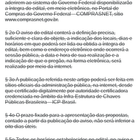
aderirem ao sistema do Governo Federal disponibilizarão
a íntegra do edital, em meio eletrônico, no Portal de
Compras do Governo Federal – COMPRASNET, sítio
www.comprasnet.gov.br.
§ 2o O aviso do edital conterá a definição precisa,
suficiente e clara do objeto, a indicação dos locais, dias e
horários em que poderá ser lida ou obtida a íntegra do
edital, bem como o endereço eletrônico onde ocorrerá a
sessão pública, a data e hora de sua realização e a
indicação de que o pregão, na forma eletrônica, será
realizado por meio da internet.
§ 3o A publicação referida neste artigo poderá ser feita em
sítios oficiais da administração pública, na internet, desde
que certificado digitalmente por autoridade certificadora
credenciada no âmbito da Infra-Estrutura de Chaves
Públicas Brasileira – ICP-Brasil.
§ 4o O prazo fixado para a apresentação das propostas,
contado a partir da publicação do aviso, não será inferior a
oito dias úteis.
§ 5o Todos os horários estabelecidos no edital, no aviso e