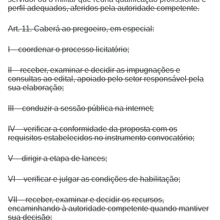
perfil adequados, aferidos pela autoridade competente.
Art. 11. Caberá ao pregoeiro, em especial:
I – coordenar o processo licitatório;
II – receber, examinar e decidir as impugnações e
consultas ao edital, apoiado pelo setor responsável pela
sua elaboração;
III – conduzir a sessão pública na internet;
IV – verificar a conformidade da proposta com os
requisitos estabelecidos no instrumento convocatório;
V – dirigir a etapa de lances;
VI – verificar e julgar as condições de habilitação;
VII – receber, examinar e decidir os recursos,
encaminhando à autoridade competente quando mantiver
sua decisão;