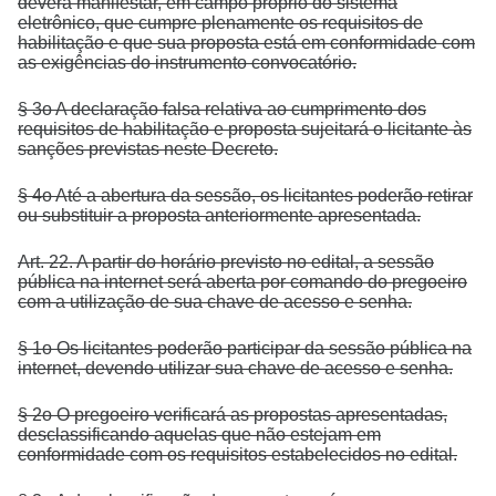
deverá manifestar, em campo próprio do sistema
eletrônico, que cumpre plenamente os requisitos de
habilitação e que sua proposta está em conformidade com
as exigências do instrumento convocatório.
§ 3o A declaração falsa relativa ao cumprimento dos
requisitos de habilitação e proposta sujeitará o licitante às
sanções previstas neste Decreto.
§ 4o Até a abertura da sessão, os licitantes poderão retirar
ou substituir a proposta anteriormente apresentada.
Art. 22. A partir do horário previsto no edital, a sessão
pública na internet será aberta por comando do pregoeiro
com a utilização de sua chave de acesso e senha.
§ 1o Os licitantes poderão participar da sessão pública na
internet, devendo utilizar sua chave de acesso e senha.
§ 2o O pregoeiro verificará as propostas apresentadas,
desclassificando aquelas que não estejam em
conformidade com os requisitos estabelecidos no edital.