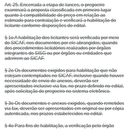
Art. 25. Encerrada a etapa de lances, o pregoeiro
examinará a proposta classificada em primeiro lugar
quanto à compatibilidade do preço em relação ao
estimado para contratação e verificará a habilitação do
licitante conforme disposições do edital.
§ 1o A habilitação dos licitantes será verificada por meio
do SICAF, nos documentos por ele abrangidos, quando
dos procedimentos licitatórios realizados por órgãos
integrantes do SISG ou por órgãos ou entidades que
aderirem ao SICAF.
§ 2o Os documentos exigidos para habilitação que não
estejam contemplados no SICAF, inclusive quando houver
necessidade de envio de anexos, deverão ser
apresentados inclusive via fax, no prazo definido no edital,
após solicitação do pregoeiro no sistema eletrônico.
§ 3o Os documentos e anexos exigidos, quando remetidos
via fax, deverão ser apresentados em original ou por cópia
autenticada, nos prazos estabelecidos no edital.
§ 4o Para fins de habilitação, a verificação pelo órgão