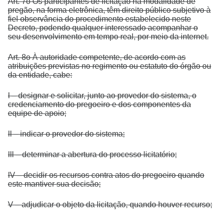
Art. 7o Os participantes de licitação na modalidade de
pregão, na forma eletrônica, têm direito público subjetivo à
fiel observância do procedimento estabelecido neste
Decreto, podendo qualquer interessado acompanhar o
seu desenvolvimento em tempo real, por meio da internet.
Art. 8o À autoridade competente, de acordo com as
atribuições previstas no regimento ou estatuto do órgão ou
da entidade, cabe:
I – designar e solicitar, junto ao provedor do sistema, o
credenciamento do pregoeiro e dos componentes da
equipe de apoio;
II – indicar o provedor do sistema;
III – determinar a abertura do processo licitatório;
IV – decidir os recursos contra atos do pregoeiro quando
este mantiver sua decisão;
V – adjudicar o objeto da licitação, quando houver recurso;