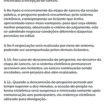
encerrada a recepção de lances.
§ 8o Após o encerramento da etapa de lances da sessão
pública, o pregoeiro poderá encaminhar, pelo sistema
eletrônico, contraproposta ao licitante que tenha
apresentado lance mais vantajoso, para que seja obtida
melhor proposta, observado o critério de julgamento, não
se admitindo negociar condições diferentes daquelas
previstas no edital.
§ 9o A negociação será realizada por meio do sistema,
podendo ser acompanhada pelos demais licitantes.
§ 10. No caso de desconexão do pregoeiro, no decorrer da
etapa de lances, se o sistema eletrônico permanecer
acessível aos licitantes, os lances continuarão sendo
recebidos, sem prejuízo dos atos realizados.
§ 11. Quando a desconexão do pregoeiro persistir por
tempo superior a dez minutos, a sessão do pregão na
forma eletrônica será suspensa e reiniciada somente após
comunicação aos participantes, no endereço eletrônico
utilizado para divulgação.