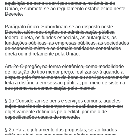
aquisição de bens e serviços comuns, no âmbito da
União, e submete-se ao regulamento estabelecido neste
Decreto.
Parágrafo único. Subordinam-se ao disposto neste
Decreto, além dos órgãos da administração pública
federal direta, os fundos especiais, as autarquias, as
fundações públicas, as empresas públicas, as sociedades
de economia mista e as demais entidades controladas
direta ou indiretamente pela União.
Art. 2o O pregão, na forma eletrônica, como modalidade
de licitação do tipo menor preço, realizar-se-á quando a
disputa pelo fornecimento de bens ou serviços comuns for
feita à distância em sessão pública, por meio de sistema
que promova a comunicação pela internet.
§ 1o Consideram-se bens e serviços comuns, aqueles
cujos padrões de desempenho e qualidade possam ser
objetivamente definidos pelo edital, por meio de
especificações usuais do mercado.
§ 2o Para o julgamento das propostas, serão fixados