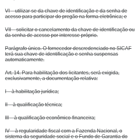
VI – utilizar-se da chave de identificação e da senha de
acesso para participar do pregão na forma eletrônica; e
VII – solicitar o cancelamento da chave de identificação ou
da senha de acesso por interesse próprio.
Parágrafo único. O fornecedor descredenciado no SICAF
terá sua chave de identificação e senha suspensas
automaticamente.
Art. 14. Para habilitação dos licitantes, será exigida,
exclusivamente, a documentação relativa:
I – à habilitação jurídica;
II – à qualificação técnica;
III – à qualificação econômico-financeira;
IV – à regularidade fiscal com a Fazenda Nacional, o
sistema da seguridade social e o Fundo de Garantia do