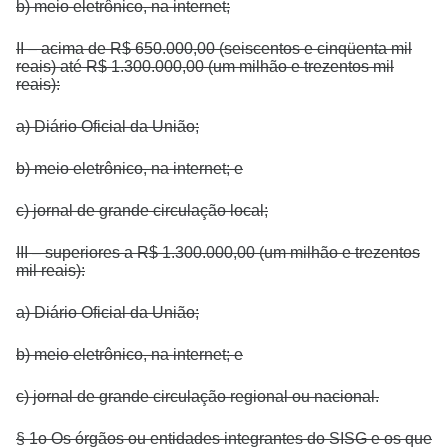
b) meio eletrônico, na internet;
II – acima de R$ 650.000,00 (seiscentos e cinqüenta mil
reais) até R$ 1.300.000,00 (um milhão e trezentos mil
reais):
a) Diário Oficial da União;
b) meio eletrônico, na internet; e
c) jornal de grande circulação local;
III – superiores a R$ 1.300.000,00 (um milhão e trezentos
mil reais):
a) Diário Oficial da União;
b) meio eletrônico, na internet; e
c) jornal de grande circulação regional ou nacional.
§ 1o Os órgãos ou entidades integrantes do SISG e os que