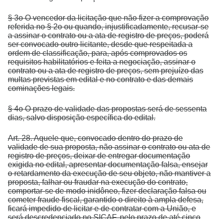
§ 3o O vencedor da licitação que não fizer a comprovação
referida no § 2o ou quando, injustificadamente, recusar-se
a assinar o contrato ou a ata de registro de preços, poderá
ser convocado outro licitante, desde que respeitada a
ordem de classificação, para, após comprovados os
requisitos habilitatórios e feita a negociação, assinar o
contrato ou a ata de registro de preços, sem prejuízo das
multas previstas em edital e no contrato e das demais
cominações legais.
§ 4o O prazo de validade das propostas será de sessenta
dias, salvo disposição específica do edital.
Art. 28. Aquele que, convocado dentro do prazo de
validade de sua proposta, não assinar o contrato ou ata de
registro de preços, deixar de entregar documentação
exigida no edital, apresentar documentação falsa, ensejar
o retardamento da execução de seu objeto, não mantiver a
proposta, falhar ou fraudar na execução do contrato,
comportar-se de modo inidôneo, fizer declaração falsa ou
cometer fraude fiscal, garantido o direito à ampla defesa,
ficará impedido de licitar e de contratar com a União, e
será descredenciado no SICAF, pelo prazo de até cinco