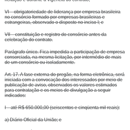
VI – obrigatoriedade de liderança por empresa brasileira
no consórcio formado por empresas brasileiras e
estrangeiras, observado o disposto no inciso I; e
VII – constituição e registro do consórcio antes da
celebração do contrato.
Parágrafo único. Fica impedida a participação de empresa
consorciada, na mesma licitação, por intermédio de mais
de um consórcio ou isoladamente.
Art. 17. A fase externa do pregão, na forma eletrônica, será
iniciada com a convocação dos interessados por meio de
publicação de aviso, observados os valores estimados
para contratação e os meios de divulgação a seguir
indicados:
I – até R$ 650.000,00 (seiscentos e cinqüenta mil reais):
a) Diário Oficial da União; e