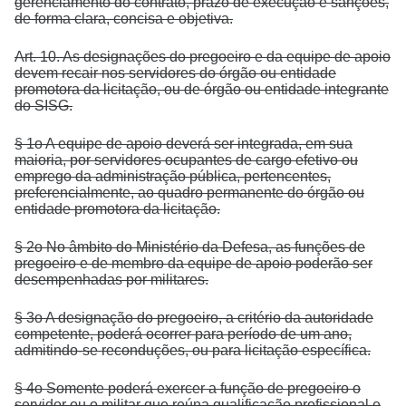
gerenciamento do contrato, prazo de execução e sanções,
de forma clara, concisa e objetiva.
Art. 10. As designações do pregoeiro e da equipe de apoio
devem recair nos servidores do órgão ou entidade
promotora da licitação, ou de órgão ou entidade integrante
do SISG.
§ 1o A equipe de apoio deverá ser integrada, em sua
maioria, por servidores ocupantes de cargo efetivo ou
emprego da administração pública, pertencentes,
preferencialmente, ao quadro permanente do órgão ou
entidade promotora da licitação.
§ 2o No âmbito do Ministério da Defesa, as funções de
pregoeiro e de membro da equipe de apoio poderão ser
desempenhadas por militares.
§ 3o A designação do pregoeiro, a critério da autoridade
competente, poderá ocorrer para período de um ano,
admitindo-se reconduções, ou para licitação específica.
§ 4o Somente poderá exercer a função de pregoeiro o
servidor ou o militar que reúna qualificação profissional e