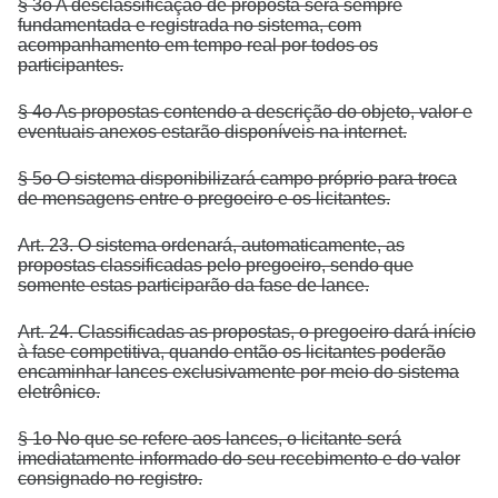
§ 3o A desclassificação de proposta será sempre
fundamentada e registrada no sistema, com
acompanhamento em tempo real por todos os
participantes.
§ 4o As propostas contendo a descrição do objeto, valor e
eventuais anexos estarão disponíveis na internet.
§ 5o O sistema disponibilizará campo próprio para troca
de mensagens entre o pregoeiro e os licitantes.
Art. 23. O sistema ordenará, automaticamente, as
propostas classificadas pelo pregoeiro, sendo que
somente estas participarão da fase de lance.
Art. 24. Classificadas as propostas, o pregoeiro dará início
à fase competitiva, quando então os licitantes poderão
encaminhar lances exclusivamente por meio do sistema
eletrônico.
§ 1o No que se refere aos lances, o licitante será
imediatamente informado do seu recebimento e do valor
consignado no registro.