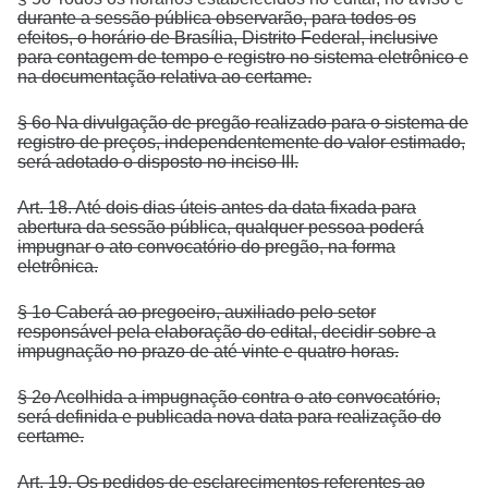
durante a sessão pública observarão, para todos os
efeitos, o horário de Brasília, Distrito Federal, inclusive
para contagem de tempo e registro no sistema eletrônico e
na documentação relativa ao certame.
§ 6o Na divulgação de pregão realizado para o sistema de
registro de preços, independentemente do valor estimado,
será adotado o disposto no inciso III.
Art. 18. Até dois dias úteis antes da data fixada para
abertura da sessão pública, qualquer pessoa poderá
impugnar o ato convocatório do pregão, na forma
eletrônica.
§ 1o Caberá ao pregoeiro, auxiliado pelo setor
responsável pela elaboração do edital, decidir sobre a
impugnação no prazo de até vinte e quatro horas.
§ 2o Acolhida a impugnação contra o ato convocatório,
será definida e publicada nova data para realização do
certame.
Art. 19. Os pedidos de esclarecimentos referentes ao