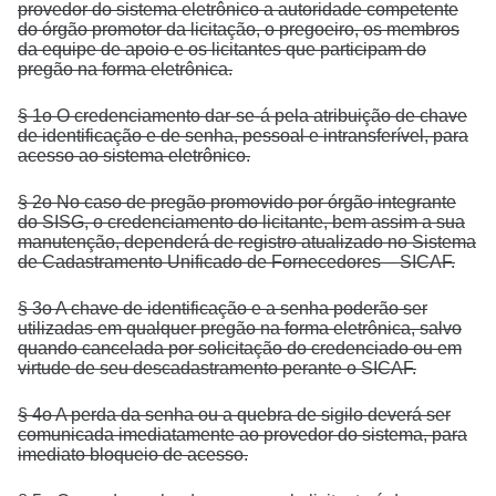
provedor do sistema eletrônico a autoridade competente
do órgão promotor da licitação, o pregoeiro, os membros
da equipe de apoio e os licitantes que participam do
pregão na forma eletrônica.
§ 1o O credenciamento dar-se-á pela atribuição de chave
de identificação e de senha, pessoal e intransferível, para
acesso ao sistema eletrônico.
§ 2o No caso de pregão promovido por órgão integrante
do SISG, o credenciamento do licitante, bem assim a sua
manutenção, dependerá de registro atualizado no Sistema
de Cadastramento Unificado de Fornecedores – SICAF.
§ 3o A chave de identificação e a senha poderão ser
utilizadas em qualquer pregão na forma eletrônica, salvo
quando cancelada por solicitação do credenciado ou em
virtude de seu descadastramento perante o SICAF.
§ 4o A perda da senha ou a quebra de sigilo deverá ser
comunicada imediatamente ao provedor do sistema, para
imediato bloqueio de acesso.