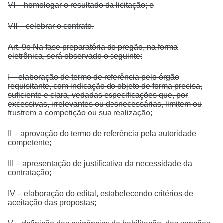
VI – homologar o resultado da licitação; e
VII – celebrar o contrato.
Art. 9o Na fase preparatória do pregão, na forma
eletrônica, será observado o seguinte:
I – elaboração de termo de referência pelo órgão
requisitante, com indicação do objeto de forma precisa,
suficiente e clara, vedadas especificações que, por
excessivas, irrelevantes ou desnecessárias, limitem ou
frustrem a competição ou sua realização;
II – aprovação do termo de referência pela autoridade
competente;
III – apresentação de justificativa da necessidade da
contratação;
IV – elaboração do edital, estabelecendo critérios de
aceitação das propostas;