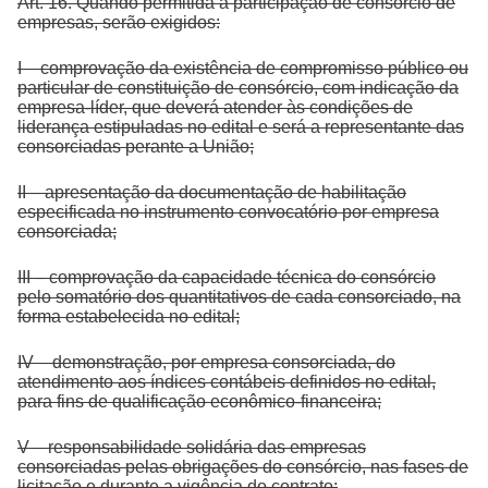
Art. 16. Quando permitida a participação de consórcio de
empresas, serão exigidos:
I – comprovação da existência de compromisso público ou
particular de constituição de consórcio, com indicação da
empresa-líder, que deverá atender às condições de
liderança estipuladas no edital e será a representante das
consorciadas perante a União;
II – apresentação da documentação de habilitação
especificada no instrumento convocatório por empresa
consorciada;
III – comprovação da capacidade técnica do consórcio
pelo somatório dos quantitativos de cada consorciado, na
forma estabelecida no edital;
IV – demonstração, por empresa consorciada, do
atendimento aos índices contábeis definidos no edital,
para fins de qualificação econômico-financeira;
V – responsabilidade solidária das empresas
consorciadas pelas obrigações do consórcio, nas fases de
licitação e durante a vigência do contrato;