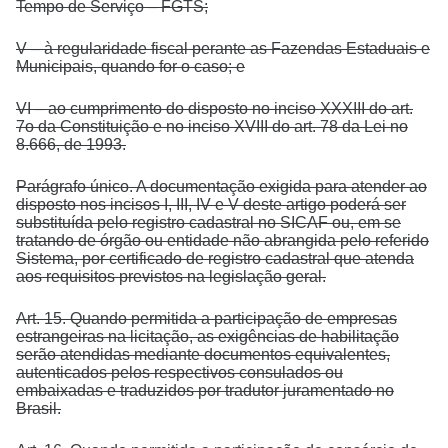
Tempo de Serviço – FGTS;
V – à regularidade fiscal perante as Fazendas Estaduais e
Municipais, quando for o caso; e
VI – ao cumprimento do disposto no inciso XXXIII do art.
7o da Constituição e no inciso XVIII do art. 78 da Lei no
8.666, de 1993.
Parágrafo único. A documentação exigida para atender ao
disposto nos incisos I, III, IV e V deste artigo poderá ser
substituída pelo registro cadastral no SICAF ou, em se
tratando de órgão ou entidade não abrangida pelo referido
Sistema, por certificado de registro cadastral que atenda
aos requisitos previstos na legislação geral.
Art. 15. Quando permitida a participação de empresas
estrangeiras na licitação, as exigências de habilitação
serão atendidas mediante documentos equivalentes,
autenticados pelos respectivos consulados ou
embaixadas e traduzidos por tradutor juramentado no
Brasil.