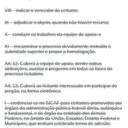
VIII – indicar o vencedor do certame;
IX – adjudicar o objeto, quando não houver recurso;
X – conduzir os trabalhos da equipe de apoio; e
XI – encaminhar o processo devidamente instruído à
autoridade superior e propor a homologação.
Art. 12. Caberá à equipe de apoio, dentre outras
atribuições, auxiliar o pregoeiro em todas as fases do
processo licitatório.
Art. 13. Caberá ao licitante interessado em participar do
pregão, na forma eletrônica:
I – credenciar-se no SICAF para certames promovidos por
órgãos da administração pública federal direta, autárquica
e fundacional, e de órgão ou entidade dos demais
Poderes, no âmbito da União, Estados, Distrito Federal e
Municípios, que tenham celebrado termo de adesão;