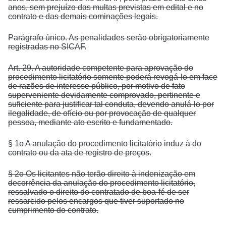
anos, sem prejuízo das multas previstas em edital e no
contrato e das demais cominações legais.
Parágrafo único. As penalidades serão obrigatoriamente
registradas no SICAF.
Art. 29. A autoridade competente para aprovação do
procedimento licitatório somente poderá revogá-lo em face
de razões de interesse público, por motivo de fato
superveniente devidamente comprovado, pertinente e
suficiente para justificar tal conduta, devendo anulá-lo por
ilegalidade, de ofício ou por provocação de qualquer
pessoa, mediante ato escrito e fundamentado.
§ 1o A anulação do procedimento licitatório induz à do
contrato ou da ata de registro de preços.
§ 2o Os licitantes não terão direito à indenização em
decorrência da anulação do procedimento licitatório,
ressalvado o direito do contratado de boa-fé de ser
ressarcido pelos encargos que tiver suportado no
cumprimento do contrato.