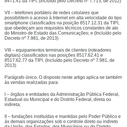
8471.41 da TIPI. (Incluído pelo Decreto nº 7.715, de 2012)
VII – telefones portáteis de redes celulares que
possibilitem o acesso à Internet em alta velocidade do tipo
smartphone classificados na posição 8517.12.31 da TIPI,
que obedeçam aos requisitos técnicos constantes de ato
do Ministro de Estado das Comunicações; e (Incluído pelo
Decreto nº 7.981, de 2013)
VIII – equipamentos terminais de clientes (roteadores
digitais) classificados nas posições 8517.62.41 e
8517.62.77 da TIPI. (Incluído pelo Decreto nº 7.981, de
2013)
Parágrafo único. O disposto neste artigo aplica-se também
às vendas realizadas para:
I – órgãos e entidades da Administração Pública Federal,
Estadual ou Municipal e do Distrito Federal, direta ou
indireta;
II – fundações instituídas e mantidas pelo Poder Público e
às demais organizações sob o controle direto ou indireto
da União, dos Estados, dos Municípios ou do Distrito