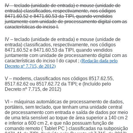
IV – teclado (unidade de entrada) e mouse (unidade de
entrada) classificados, respectivamente, nos códigos
8471.60.52 e 8471.60.53 da TIPI, quando vendidos
juntamente com unidade de processamento digital com as
características do inciso I.
IV – teclado (unidade de entrada) e mouse (unidade de
entrada) classificados, respectivamente, nos códigos
8471.60.52 e 8471.60.53 da TIPI, quando vendidos
juntamente com unidade de processamento digital com as
características do inciso I do caput ;
(Redação dada pelo
Decreto nº 7.715, de 2012)
V – modems, classificados nos códigos 8517.62.55,
8517.62.62 ou 8517.62.72 da TIPI; e (Incluído pelo
Decreto nº 7.715, de 2012)
VI – máquinas automáticas de processamento de dados,
portáteis, sem teclado, que tenham uma unidade central
de processamento com entrada e saída de dados por meio
de uma tela sensível ao toque de área superior a 140 cm 2
e inferior a 600 cm 2, e que não possuam função de
comando remoto ( Tablet PC ) classificadas na subposição