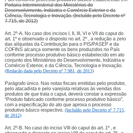
Portaria Interministerial dos Ministérios do
Desenvolvimento, Indústria e Comércio Exterior e da
Ciência, Tecnologia e Inovação. (Incluído pelo Decreto nº
7.715, de 2012)
Art. 2º-A. No caso dos incisos I, II, III, VI e VII do caput do
art. 1º e observado o disposto no art. 2º , a redução a zero
das alíquotas da Contribuição para o PIS/PASEP e da
COFINS alcança somente os bens produzidos no País
conforme processo produtivo básico estabelecido em ato
conjunto dos Ministérios do Desenvolvimento, Indústria e
Comércio Exterior, e da Ciência, Tecnologia e Inovação.
(Redação dada pelo Decreto nº 7.981, de 2013)
Parágrafo único. Nas notas fiscais emitidas pelo produtor,
pelo atacadista e pelo varejista relativas às vendas dos
produtos de que trata o caput, deverá constar a expressão
“Produto fabricado conforme processo produtivo básico”,
com a especificação do ato que aprova o processo
produtivo básico respectivo.
(Incluído pelo Decreto nº 7.715,
de 2012)
Art. 2º-B. No caso do inciso VIII do caput do art. 1º , e