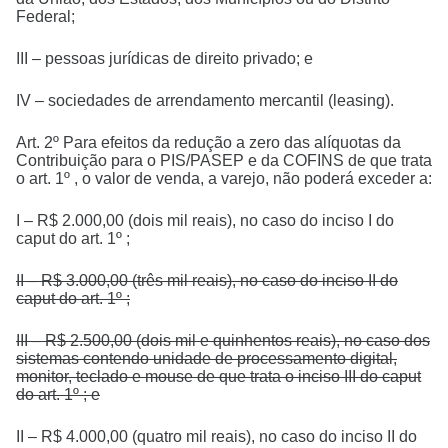
Federal;
III – pessoas jurídicas de direito privado; e
IV – sociedades de arrendamento mercantil (leasing).
Art. 2º Para efeitos da redução a zero das alíquotas da
Contribuição para o PIS/PASEP e da COFINS de que trata
o art. 1º , o valor de venda, a varejo, não poderá exceder a:
I – R$ 2.000,00 (dois mil reais), no caso do inciso I do
caput do art. 1º ;
II – R$ 3.000,00 (três mil reais), no caso do inciso II do
caput do art. 1º ;
III – R$ 2.500,00 (dois mil e quinhentos reais), no caso dos
sistemas contendo unidade de processamento digital,
monitor, teclado e mouse de que trata o inciso III do caput
do art. 1º ; e
II – R$ 4.000,00 (quatro mil reais), no caso do inciso II do