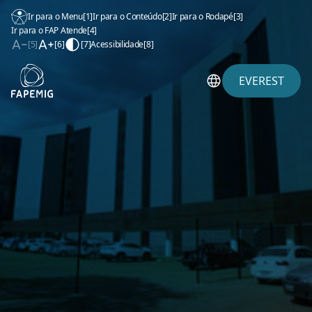
Ir para o Menu
[1]
Ir para o Conteúdo
[2]
Ir para o Rodapé
[3]
Ir para o FAP Atende
[4]
[5]
[6]
[7]
Acessibilidade
[8]
EVEREST