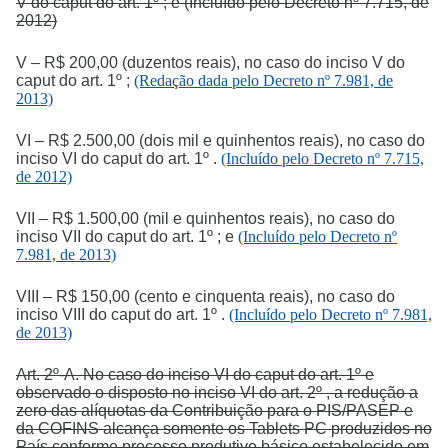
V do caput do art. 1º ; e (Incluído pelo Decreto nº 7.715, de
2012)
V – R$ 200,00 (duzentos reais), no caso do inciso V do
caput do art. 1º ;
(Redação dada pelo Decreto nº 7.981, de
2013)
VI – R$ 2.500,00 (dois mil e quinhentos reais), no caso do
inciso VI do caput do art. 1º .
(Incluído pelo Decreto nº 7.715,
de 2012)
VII – R$ 1.500,00 (mil e quinhentos reais), no caso do
inciso VII do caput do art. 1º ; e
(Incluído pelo Decreto nº
7.981, de 2013)
VIII – R$ 150,00 (cento e cinquenta reais), no caso do
inciso VIII do caput do art. 1º .
(Incluído pelo Decreto nº 7.981,
de 2013)
Art. 2º-A. No caso do inciso VI do caput do art. 1º e
observado o disposto no inciso VI do art. 2º , a redução a
zero das alíquotas da Contribuição para o PIS/PASEP e
da COFINS alcança somente os Tablets PC produzidos no
País conforme processo produtivo básico estabelecido em