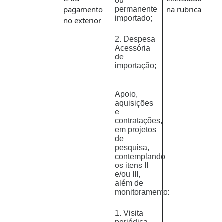
ou
pagamento
na rubrica
permanente
importado;
no exterior
2. Despesa
Acessória
de
importação;
Apoio,
aquisições
e
contratações,
em projetos
de
pesquisa,
contemplando
os itens II
e/ou III,
além de
monitoramento:
1. Visita
periódica,