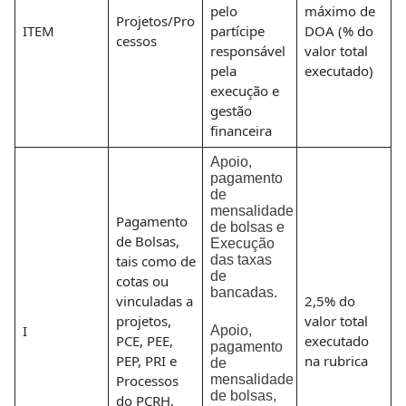
pelo
máximo de
Projetos/Pro
ITEM
partícipe
DOA (% do
cessos
responsável
valor total
pela
executado)
execução e
gestão
financeira
Apoio,
pagamento
de
mensalidade
Pagamento
de bolsas e
de Bolsas,
Execução
tais como de
das taxas
de
cotas ou
bancadas.
vinculadas a
2,5% do
projetos,
valor total
I
Apoio,
PCE, PEE,
executado
pagamento
PEP, PRI e
na rubrica
de
Processos
mensalidade
de bolsas,
do PCRH,