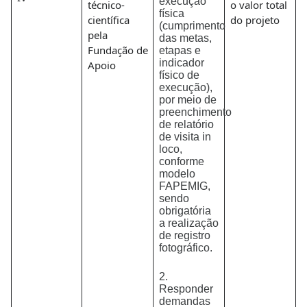
execução
técnico-
o valor total
física
científica
do projeto
(cumprimento
pela
das metas,
Fundação de
etapas e
indicador
Apoio
físico de
execução),
por meio de
preenchimento
de relatório
de visita in
loco,
conforme
modelo
FAPEMIG,
sendo
obrigatória
a realização
de registro
fotográfico.
2.
Responder
demandas