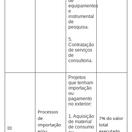
de
equipamentos
e
instrumental
de
pesquisa.
5.
Contratação
de serviços
de
consultoria.
Projetos
que tenham
importação
ou
pagamento
no exterior:
Processos
1. Aquisição
de
7% do valor
de material
importação
total
de consumo
III
e/ou
executado