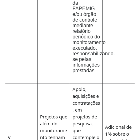
da
FAPEMIG
e/ou órgão
de controle
mediante
relatório
periódico do
monitoramento
executado,
responsabilizando-
se pelas
informações
prestadas.
Apoio,
aquisições e
contratações
, em
Projetos que
projetos de
além do
pesquisa,
Adicional de
monitorame
que
1% sobre o
V
nto tenham
contemple o