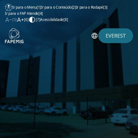
Ir para o Menu
[1]
Ir para o Conteúdo
[2]
Ir para o Rodapé
[3]
Ir para o FAP Atende
[4]
[5]
[6]
[7]
Acessibilidade
[8]
EVEREST