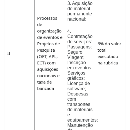
3. Aquisição
de material
permanente
Processos
nacional;
de
organização
4.
Contratação
de eventos e
de serviços:
Projetos de
6% do valor
Passagens;
Pesquisa
total
Seguro
II
(OET, APL,
executado
Viagem;
ECT) com
na rubrica
Inscrição
em eventos;
aquisições
Serviços
nacionais e
gráficos;
taxa de
Licença de
bancada
software;
Despesas
com
transportes
de materiais
e
equipamentos;
Manutenção