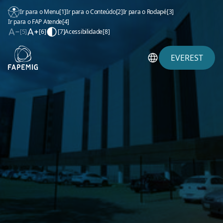
Ir para o Menu
[1]
Ir para o Conteúdo
[2]
Ir para o Rodapé
[3]
Ir para o FAP Atende
[4]
[5]
[6]
[7]
Acessibilidade
[8]
EVEREST