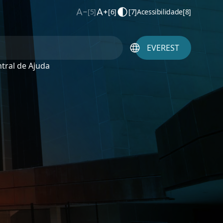
[5]
[6]
[7]
Acessibilidade
[8]
EVEREST
tral de Ajuda