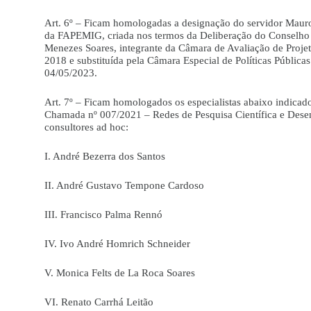
Art. 6º – Ficam homologadas a designação do servidor Mauro 
da FAPEMIG, criada nos termos da Deliberação do Conselho 
Menezes Soares, integrante da Câmara de Avaliação de Projet
2018 e substituída pela Câmara Especial de Políticas Públi
04/05/2023.
Art. 7º – Ficam homologados os especialistas abaixo indica
Chamada nº 007/2021 – Redes de Pesquisa Científica e Dese
consultores ad hoc:
I. André Bezerra dos Santos
II. André Gustavo Tempone Cardoso
III. Francisco Palma Rennó
IV. Ivo André Homrich Schneider
V. Monica Felts de La Roca Soares
VI. Renato Carrhá Leitão