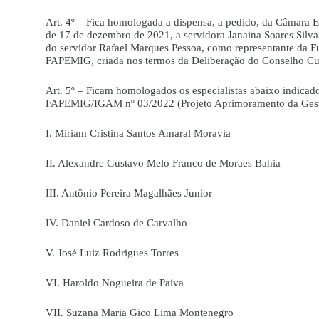
Art. 4º – Fica homologada a dispensa, a pedido, da Câmara E
de 17 de dezembro de 2021, a servidora Janaina Soares Silva
do servidor Rafael Marques Pessoa, como representante da F
FAPEMIG, criada nos termos da Deliberação do Conselho Cur
Art. 5º – Ficam homologados os especialistas abaixo indica
FAPEMIG/IGAM nº 03/2022 (Projeto Aprimoramento da Gestão
I. Miriam Cristina Santos Amaral Moravia
II. Alexandre Gustavo Melo Franco de Moraes Bahia
III. Antônio Pereira Magalhães Junior
IV. Daniel Cardoso de Carvalho
V. José Luiz Rodrigues Torres
VI. Haroldo Nogueira de Paiva
VII. Suzana Maria Gico Lima Montenegro