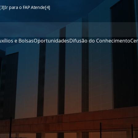
[3]
Ir para o FAP Atende
[4]
xílios e Bolsas
Oportunidades
Difusão do Conhecimento
Cen