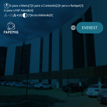
Ir para o Menu
[1]
Ir para o Conteúdo
[2]
Ir para o Rodapé
[3]
Ir para o FAP Atende
[4]
[5]
[6]
[7]
Acessibilidade
[8]
EVEREST