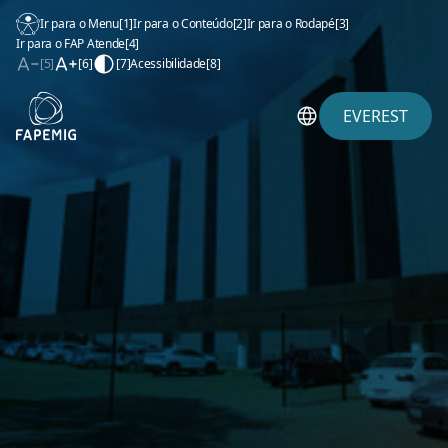
Ir para o Menu
[1]
Ir para o Conteúdo
[2]
Ir para o Rodapé
[3]
Ir para o FAP Atende
[4]
[5]
[6]
[7]
Acessibilidade
[8]
EVEREST