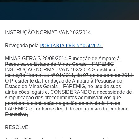
INSTRUÇÃO NORMATIVA Nº 02/2014
Revogada pela
PORTARIA PRE Nº 024/2022
MINAS GERAIS 28/08/2014 Fundação de Amparo à
Pesquisa do Estado de Minas Gerais – FAPEMIG
INSTRUÇÃO NORMATIVA Nº 02/2014 Substitui a
Instrução Normativa nº 01/2011, de 07 de outubro de 2011.
O Presidente da Fundação de Amparo à Pesquisa do
Estado de Minas Gerais – FAPEMIG, no uso de suas
atribuições legais e, CONSIDERANDO a necessidade de
simplificação dos procedimentos administrativos que
permitam a otimização na gestão da atividade fim da
FAPEMIG, e conforme decidido em reunião da Diretoria
Executiva,
RESOLVE: