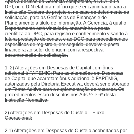
Após a decisão da Gerência competente, o DEA, ou o
DPI, ou o DIN elaboram ofício que é encaminhado para a
Instituição Gestora do projeto e, no caso de deferimento da
solicitação, para as Gerências de Finanças e de
Planejamento a título de informação. A Gerência, à qual o
Departamento está vinculado, encaminha a pasta
científica ao DPC, para registro e conhecimento visando à
futura prestação de contas, e ao DCO para procedimentos
específicos de registro e, em seguida, devolve a pasta
financeira ao setor de origem com a respectiva
documentação de solicitação.
1. 2) Alterações em Despesas de Capital com ônus
adicional à FAPEMIG: Para as alterações em Despesas
de Capital que acarretam ônus adicional à FAPEMIG,
autorizadas pela Diretoria Executiva, deverá ser elaborado
um Termo Aditivo para a suplementação de recursos. Os
procedimentos estão descritos nos Arts.5º e 6º desta
Instrução Normativa.
2) Alterações em Despesas de Custeio – Fluxo
Operacional:
2.1) Alterações em Despesas de Custeio acobertadas por