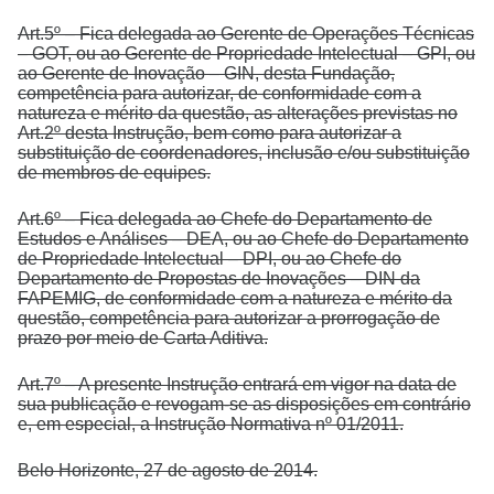
Art.5º – Fica delegada ao Gerente de Operações Técnicas
– GOT, ou ao Gerente de Propriedade Intelectual – GPI, ou
ao Gerente de Inovação – GIN, desta Fundação,
competência para autorizar, de conformidade com a
natureza e mérito da questão, as alterações previstas no
Art.2º desta Instrução, bem como para autorizar a
substituição de coordenadores, inclusão e/ou substituição
de membros de equipes.
Art.6º – Fica delegada ao Chefe do Departamento de
Estudos e Análises – DEA, ou ao Chefe do Departamento
de Propriedade Intelectual – DPI, ou ao Chefe do
Departamento de Propostas de Inovações – DIN da
FAPEMIG, de conformidade com a natureza e mérito da
questão, competência para autorizar a prorrogação de
prazo por meio de Carta Aditiva.
Art.7º – A presente Instrução entrará em vigor na data de
sua publicação e revogam-se as disposições em contrário
e, em especial, a Instrução Normativa nº 01/2011.
Belo Horizonte, 27 de agosto de 2014.