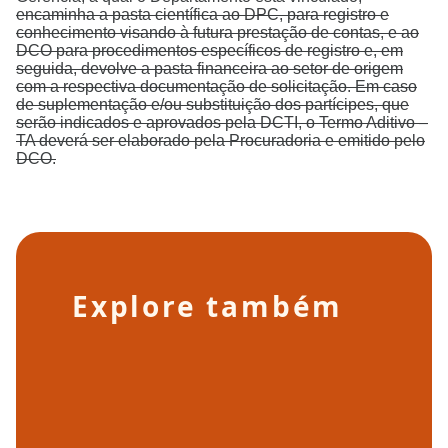
encaminha a pasta científica ao DPC, para registro e
conhecimento visando à futura prestação de contas, e ao
DCO para procedimentos específicos de registro e, em
seguida, devolve a pasta financeira ao setor de origem
com a respectiva documentação de solicitação. Em caso
de suplementação e/ou substituição dos partícipes, que
serão indicados e aprovados pela DCTI, o Termo Aditivo –
TA deverá ser elaborado pela Procuradoria e emitido pelo
DCO.
Explore também