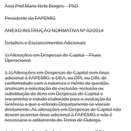
Ass) Prof.Mario Neto Borges – PhD
Presidente da FAPEMIG
ANEXO INSTRUÇÃO NORMATIVA Nº 02/2014
Detalhes e Esclarecimentos Adicionais
1) Alterações em Despesas de Capital – Fluxo
Operacional:
1.1) Alterações em Despesas de Capital sem ônus
adicional à FAPEMIG: o DEA, ou DPI, ou DIN, de
conformidade com a natureza e mérito da questão,
analisam a solicitação de exclusão, inclusão ou
substituição de itens em Despesas de Capital e
encaminha o estudo elaborado para a avaliação da
Gerência a que o referido Departamento se vincule
diretamente. As alterações em Despesas de Capital não
devem acarretar ônus adicional à FAPEMIG e não é
necessário o aditamento do Termo de Outorga.