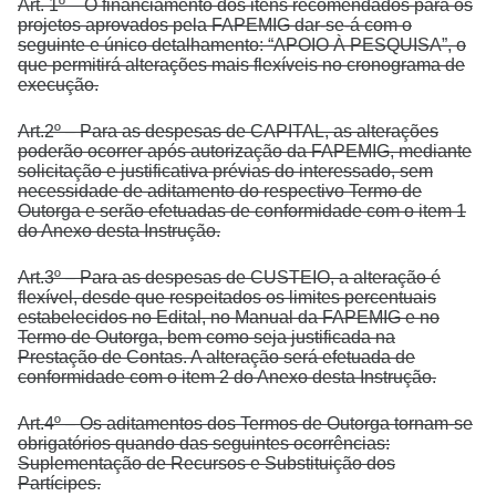
Art. 1º – O financiamento dos itens recomendados para os
projetos aprovados pela FAPEMIG dar-se-á com o
seguinte e único detalhamento: “APOIO À PESQUISA”, o
que permitirá alterações mais flexíveis no cronograma de
execução.
Art.2º – Para as despesas de CAPITAL, as alterações
poderão ocorrer após autorização da FAPEMIG, mediante
solicitação e justificativa prévias do interessado, sem
necessidade de aditamento do respectivo Termo de
Outorga e serão efetuadas de conformidade com o item 1
do Anexo desta Instrução.
Art.3º – Para as despesas de CUSTEIO, a alteração é
flexível, desde que respeitados os limites percentuais
estabelecidos no Edital, no Manual da FAPEMIG e no
Termo de Outorga, bem como seja justificada na
Prestação de Contas. A alteração será efetuada de
conformidade com o item 2 do Anexo desta Instrução.
Art.4º – Os aditamentos dos Termos de Outorga tornam-se
obrigatórios quando das seguintes ocorrências:
Suplementação de Recursos e Substituição dos
Partícipes.