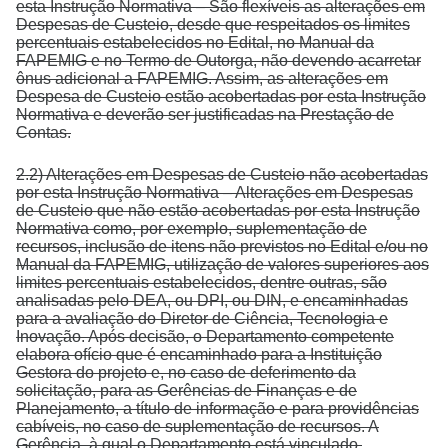
esta Instrução Normativa – São flexíveis as alterações em
Despesas de Custeio, desde que respeitados os limites
percentuais estabelecidos no Edital, no Manual da
FAPEMIG e no Termo de Outorga, não devendo acarretar
ônus adicional a FAPEMIG. Assim, as alterações em
Despesa de Custeio estão acobertadas por esta Instrução
Normativa e deverão ser justificadas na Prestação de
Contas.
2.2) Alterações em Despesas de Custeio não acobertadas
por esta Instrução Normativa – Alterações em Despesas
de Custeio que não estão acobertadas por esta Instrução
Normativa como, por exemplo, suplementação de
recursos, inclusão de itens não previstos no Edital e/ou no
Manual da FAPEMIG, utilização de valores superiores aos
limites percentuais estabelecidos, dentre outras, são
analisadas pelo DEA, ou DPI, ou DIN, e encaminhadas
para a avaliação do Diretor de Ciência, Tecnologia e
Inovação. Após decisão, o Departamento competente
elabora ofício que é encaminhado para a Instituição
Gestora do projeto e, no caso de deferimento da
solicitação, para as Gerências de Finanças e de
Planejamento, a título de informação e para providências
cabíveis, no caso de suplementação de recursos. A
Gerência, à qual o Departamento está vinculado,