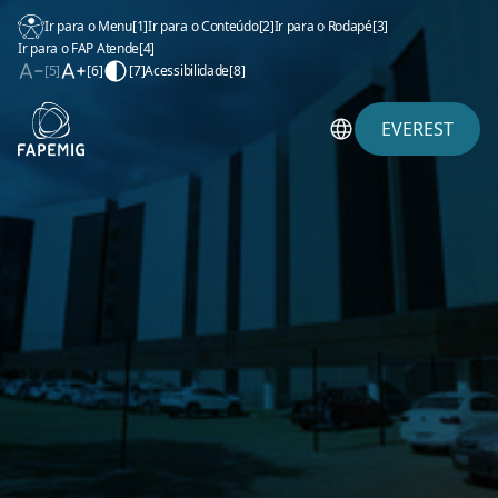
Ir para o Menu
[1]
Ir para o Conteúdo
[2]
Ir para o Rodapé
[3]
Ir para o FAP Atende
[4]
[5]
[6]
[7]
Acessibilidade
[8]
EVEREST