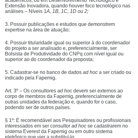
acadêmicos, ou em Desenvolvimento Tecnológico e
Extensão Inovadora, quando houver foco tecnológico nas
análises – Níveis 1
A, 1B, 1C, 1D ou 2;
3. Possuir publicações e estudos que demonstrem
expertise na área de atuação;
4. Possuir titularidade igual ou superior à do coordenador
do projeto a ser analisado e, preferencialmente, ser
Bolsista de Produtividade do CNPq com nível igual ou
superior ao do coordenador da proposta;
5. Cadastrar-se no banco de dados
ad hoc
a ser criado ou
indicado pela Fapemig.
Art. 3º – Os consultores
ad hoc
devem ser externos ao
corpo de membros da Fapemig, preferencialmente de
outras unidades da federação e, quando for o caso,
podendo ser de outros países.
§ 1º: É recomendável aos Pesquisadores ou profissionais
interessados em ser consultor
ad hoc
se cadastrarem no
sistema Everest da Fapemig ou em outro sistema
eletrônico que vier a substituí-lo.