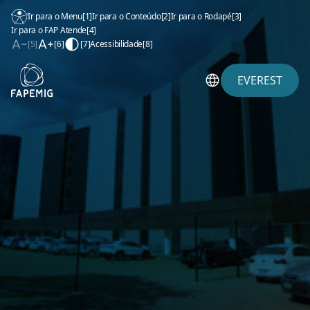
Ir para o Menu
[1]
Ir para o Conteúdo
[2]
Ir para o Rodapé
[3]
Ir para o FAP Atende
[4]
[5]
[6]
[7]
Acessibilidade
[8]
EVEREST