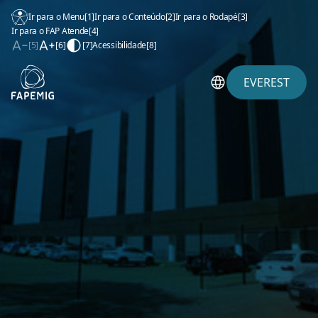
Ir para o Menu
[1]
Ir para o Conteúdo
[2]
Ir para o Rodapé
[3]
Ir para o FAP Atende
[4]
[5]
[6]
[7]
Acessibilidade
[8]
EVEREST