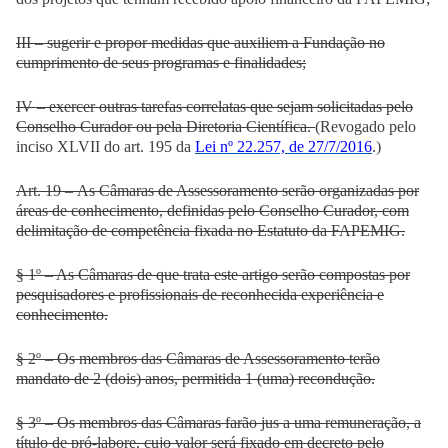
III – sugerir e propor medidas que auxiliem a Fundação no
cumprimento de seus programas e finalidades;
IV – exercer outras tarefas correlatas que sejam solicitadas pelo
Conselho Curador ou pela Diretoria Científica.
(Revogado pelo
inciso XLVII do art. 195 da
Lei nº 22.257, de 27/7/2016
.)
Art. 19 – As Câmaras de Assessoramento serão organizadas por
áreas de conhecimento, definidas pelo Conselho Curador, com
delimitação de competência fixada no Estatuto da FAPEMIG.
§ 1º – As Câmaras de que trata este artigo serão compostas por
pesquisadores e profissionais de reconhecida experiência e
conhecimento.
§ 2º – Os membros das Câmaras de Assessoramento terão
mandato de 2 (dois) anos, permitida 1 (uma) recondução.
§ 3º – Os membros das Câmaras farão jus a uma remuneração, a
título de pró-labore, cujo valor será fixado em decreto pelo