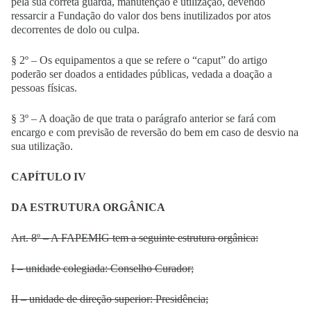
pela sua correta guarda, manutenção e utilização, devendo
ressarcir a Fundação do valor dos bens inutilizados por atos
decorrentes de dolo ou culpa.
§ 2º – Os equipamentos a que se refere o “caput” do artigo
poderão ser doados a entidades públicas, vedada a doação a
pessoas físicas.
§ 3º – A doação de que trata o parágrafo anterior se fará com
encargo e com previsão de reversão do bem em caso de desvio na
sua utilização.
CAPÍTULO IV
DA ESTRUTURA ORGÂNICA
Art. 8º – A FAPEMIG tem a seguinte estrutura orgânica:
I – unidade colegiada: Conselho Curador;
II – unidade de direção superior: Presidência;