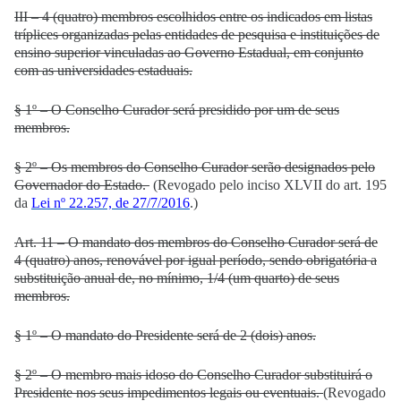
III – 4 (quatro) membros escolhidos entre os indicados em listas
tríplices organizadas pelas entidades de pesquisa e instituições de
ensino superior vinculadas ao Governo Estadual, em conjunto
com as universidades estaduais.
§ 1º – O Conselho Curador será presidido por um de seus
membros.
§ 2º – Os membros do Conselho Curador serão designados pelo
Governador do Estado.
(Revogado pelo inciso XLVII do art. 195
da
Lei nº 22.257, de 27/7/2016
.)
Art. 11 – O mandato dos membros do Conselho Curador será de
4 (quatro) anos, renovável por igual período, sendo obrigatória a
substituição anual de, no mínimo, 1/4 (um quarto) de seus
membros.
§ 1º – O mandato do Presidente será de 2 (dois) anos.
§ 2º – O membro mais idoso do Conselho Curador substituirá o
Presidente nos seus impedimentos legais ou eventuais.
(Revogado