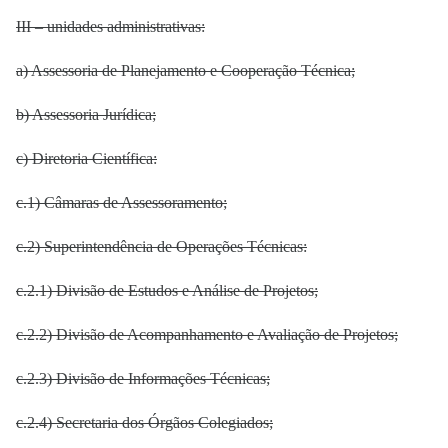
III – unidades administrativas:
a) Assessoria de Planejamento e Cooperação Técnica;
b) Assessoria Jurídica;
c) Diretoria Científica:
c.1) Câmaras de Assessoramento;
c.2) Superintendência de Operações Técnicas:
c.2.1) Divisão de Estudos e Análise de Projetos;
c.2.2) Divisão de Acompanhamento e Avaliação de Projetos;
c.2.3) Divisão de Informações Técnicas;
c.2.4) Secretaria dos Órgãos Colegiados;