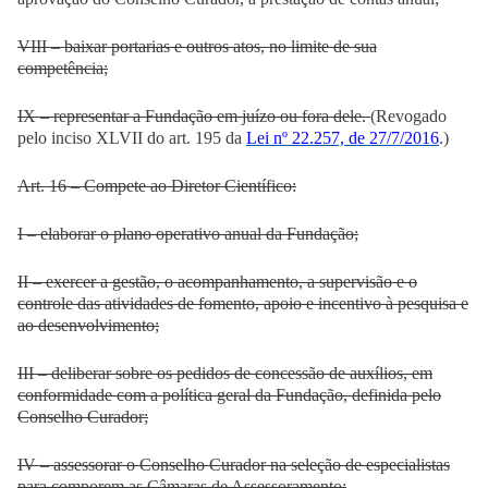
VIII – baixar portarias e outros atos, no limite de sua
competência;
IX – representar a Fundação em juízo ou fora dele.
(Revogado
pelo inciso XLVII do art. 195 da
Lei nº 22.257, de 27/7/2016
.)
Art. 16 – Compete ao Diretor Científico:
I – elaborar o plano operativo anual da Fundação;
II – exercer a gestão, o acompanhamento, a supervisão e o
controle das atividades de fomento, apoio e incentivo à pesquisa e
ao desenvolvimento;
III – deliberar sobre os pedidos de concessão de auxílios, em
conformidade com a política geral da Fundação, definida pelo
Conselho Curador;
IV – assessorar o Conselho Curador na seleção de especialistas
para comporem as Câmaras de Assessoramento;