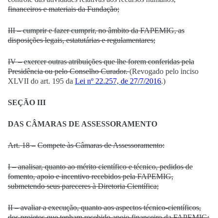
financeiros e materiais da Fundação;
III – cumprir e fazer cumprir, no âmbito da FAPEMIG, as
disposições legais, estatutárias e regulamentares;
IV – exercer outras atribuições que lhe forem conferidas pela
Presidência ou pelo Conselho Curador.
(Revogado pelo inciso
XLVII do art. 195 da
Lei nº 22.257, de 27/7/2016
.)
SEÇÃO III
DAS CÂMARAS DE ASSESSORAMENTO
Art. 18 –
Compete às Câmaras de Assessoramento:
I – analisar, quanto ao mérito científico e técnico, pedidos de
fomento, apoio e incentivo recebidos pela FAPEMIG,
submetendo seus pareceres à Diretoria Científica;
II – avaliar a execução, quanto aos aspectos técnico-científicos,
dos projetos que tenham recebido apoio financeiro da FAPEMIG;