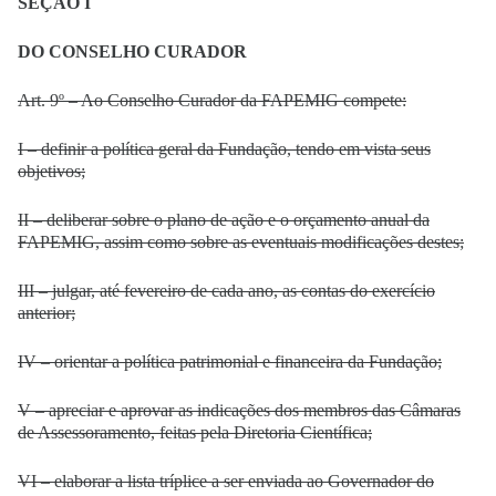
SEÇÃO I
DO CONSELHO CURADOR
Art. 9º – Ao Conselho Curador da FAPEMIG compete:
I – definir a política geral da Fundação, tendo em vista seus
objetivos;
II – deliberar sobre o plano de ação e o orçamento anual da
FAPEMIG, assim como sobre as eventuais modificações destes;
III – julgar, até fevereiro de cada ano, as contas do exercício
anterior;
IV – orientar a política patrimonial e financeira da Fundação;
V – apreciar e aprovar as indicações dos membros das Câmaras
de Assessoramento, feitas pela Diretoria Científica;
VI – elaborar a lista tríplice a ser enviada ao Governador do