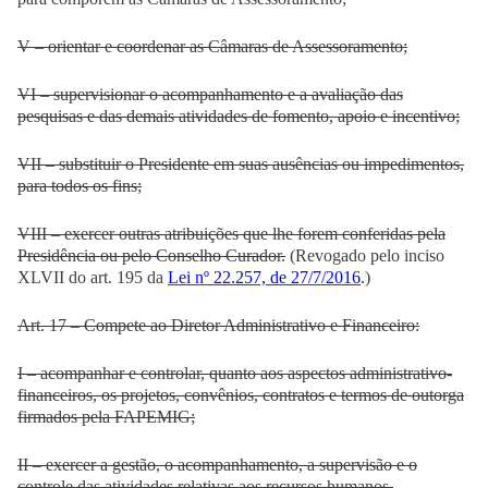
V – orientar e coordenar as Câmaras de Assessoramento;
VI – supervisionar o acompanhamento e a avaliação das
pesquisas e das demais atividades de fomento, apoio e incentivo;
VII – substituir o Presidente em suas ausências ou impedimentos,
para todos os fins;
VIII – exercer outras atribuições que lhe forem conferidas pela
Presidência ou pelo Conselho Curador.
(Revogado pelo inciso
XLVII do art. 195 da
Lei nº 22.257, de 27/7/2016
.)
Art. 17 – Compete ao Diretor Administrativo e Financeiro:
I – acompanhar e controlar, quanto aos aspectos administrativo-
financeiros, os projetos, convênios, contratos e termos de outorga
firmados pela FAPEMIG;
II – exercer a gestão, o acompanhamento, a supervisão e o
controle das atividades relativas aos recursos humanos,