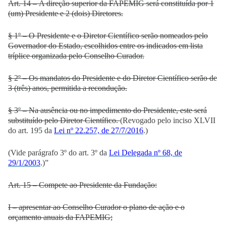
Art. 14 – A direção superior da FAPEMIG será constituída por 1
(um) Presidente e 2 (dois) Diretores.
§ 1º – O Presidente e o Diretor Científico serão nomeados pelo
Governador do Estado, escolhidos entre os indicados em lista
tríplice organizada pelo Conselho Curador.
§ 2º – Os mandatos do Presidente e do Diretor Científico serão de
3 (três) anos, permitida a recondução.
§ 3º – Na ausência ou no impedimento do Presidente, este será
substituído pelo Diretor Científico.
(Revogado pelo inciso XLVII
do art. 195 da
Lei nº 22.257, de 27/7/2016
.)
(Vide parágrafo 3º do art. 3º da
Lei Delegada nº 68, de
29/1/2003
.)”
Art. 15 – Compete ao Presidente da Fundação:
I – apresentar ao Conselho Curador o plano de ação e o
orçamento anuais da FAPEMIG;