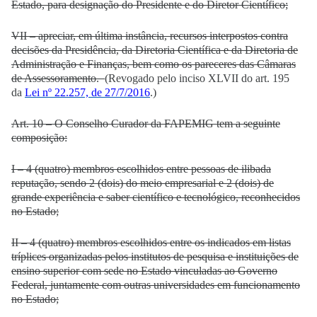
Estado, para designação do Presidente e do Diretor Científico;
VII – apreciar, em última instância, recursos interpostos contra
decisões da Presidência, da Diretoria Científica e da Diretoria de
Administração e Finanças, bem como os pareceres das Câmaras
de Assessoramento.
(Revogado pelo inciso XLVII do art. 195
da
Lei nº 22.257, de 27/7/2016
.)
Art. 10 – O Conselho Curador da FAPEMIG tem a seguinte
composição:
I – 4 (quatro) membros escolhidos entre pessoas de ilibada
reputação, sendo 2 (dois) do meio empresarial e 2 (dois) de
grande experiência e saber científico e tecnológico, reconhecidos
no Estado;
II – 4 (quatro) membros escolhidos entre os indicados em listas
tríplices organizadas pelos institutos de pesquisa e instituições de
ensino superior com sede no Estado vinculadas ao Governo
Federal, juntamente com outras universidades em funcionamento
no Estado;