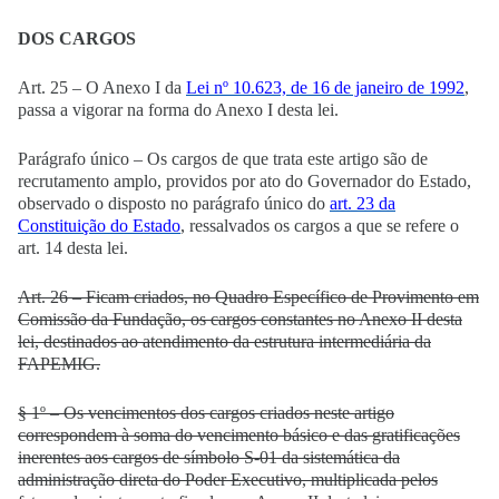
DOS CARGOS
Art. 25 – O Anexo I da
Lei nº 10.623, de 16 de janeiro de 1992
,
passa a vigorar na forma do Anexo I desta lei.
Parágrafo único – Os cargos de que trata este artigo são de
recrutamento amplo, providos por ato do Governador do Estado,
observado o disposto no parágrafo único do
art. 23 da
Constituição do Estado
, ressalvados os cargos a que se refere o
art. 14 desta lei.
Art. 26 – Ficam criados, no Quadro Específico de Provimento em
Comissão da Fundação, os cargos constantes no Anexo II desta
lei, destinados ao atendimento da estrutura intermediária da
FAPEMIG.
§ 1º – Os vencimentos dos cargos criados neste artigo
correspondem à soma do vencimento básico e das gratificações
inerentes aos cargos de símbolo S-01 da sistemática da
administração direta do Poder Executivo, multiplicada pelos