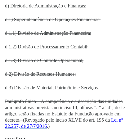
d) Diretoria de Administração e Finanças:
d.1) Superintendência de Operações Financeiras:
d.1.1) Divisão de Administração Financeira;
d.1.2) Divisão de Processamento Contábil;
d.1.3) Divisão de Controle Operacional;
d.2) Divisão de Recursos Humanos;
d.3) Divisão de Material, Patrimônio e Serviços.
Parágrafo único – A competência e a descrição das unidades
administrativas previstas no inciso III, alíneas “a” a “d”, deste
artigo, serão fixadas no Estatuto da Fundação aprovado em
decreto.
(Revogado pelo inciso XLVII do art. 195 da
Lei nº
22.257, de 27/7/2016
.)