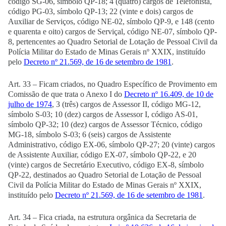
código SG-06, símbolo QP-18; 4 (quatro) cargos de Telefonista,
código PG-03, símbolo QP-13; 22 (vinte e dois) cargos de
Auxiliar de Serviços, código NE-02, símbolo QP-9, e 148 (cento
e quarenta e oito) cargos de Serviçal, código NE-07, símbolo QP-
8, pertencentes ao Quadro Setorial de Lotação de Pessoal Civil da
Polícia Militar do Estado de Minas Gerais nº XXIX, instituído
pelo
Decreto nº 21.569, de 16 de setembro de 1981
.
Art. 33 – Ficam criados, no Quadro Específico de Provimento em
Comissão de que trata o Anexo I do
Decreto nº 16.409, de 10 de
julho de 1974
, 3 (três) cargos de Assessor II, código MG-12,
símbolo S-03; 10 (dez) cargos de Assessor I, código AS-01,
símbolo QP-32; 10 (dez) cargos de Assessor Técnico, código
MG-18, símbolo S-03; 6 (seis) cargos de Assistente
Administrativo, código EX-06, símbolo QP-27; 20 (vinte) cargos
de Assistente Auxiliar, código EX-07, símbolo QP-22, e 20
(vinte) cargos de Secretário Executivo, código EX-8, símbolo
QP-22, destinados ao Quadro Setorial de Lotação de Pessoal
Civil da Polícia Militar do Estado de Minas Gerais nº XXIX,
instituído pelo
Decreto nº 21.569, de 16 de setembro de 1981
.
Art. 34 – Fica criada, na estrutura orgânica da Secretaria de