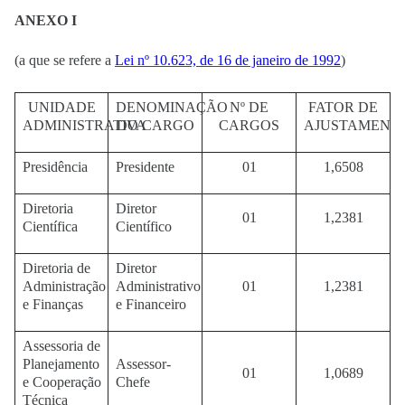
ANEXO I
(a que se refere a
Lei nº 10.623, de 16 de janeiro de 1992
)
UNIDADE
DENOMINAÇÃO
Nº DE
FATOR DE
ADMINISTRATIVA
DO CARGO
CARGOS
AJUSTAMENT
Presidência
Presidente
01
1,6508
Diretoria
Diretor
01
1,2381
Científica
Científico
Diretoria de
Diretor
Administração
Administrativo
01
1,2381
e Finanças
e Financeiro
Assessoria de
Planejamento
Assessor-
01
1,0689
e Cooperação
Chefe
Técnica