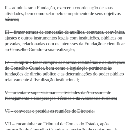
II – administrar a Fundação, exercer a coordenação de suas
atividades, bem como zelar pelo cumprimento de seus objetivos
básicos;
III – firmar termos de concessão de auxílios, contratos, convênios,
ajustes e outros instrumentos legais com instituições, públicas ou
privadas, relacionadas com os interesses da Fundação e cientificar
ao Conselho Curador a sua realização;
IV – cumprir e fazer cumprir as normas estatutárias e deliberações
do Conselho Curador, bem como a legislação pertinente às
fundações de direito público e as determinações do poder público
relativamente à fiscalização institucional;
V – orientar e supervisionar as atividades da Assessoria de
Planejamento e Cooperação Técnica e da Assessoria Jurídica;
VI – convocar e presidir as reuniões de Diretoria;
VII – encaminhar ao Tribunal de Contas do Estado, após
aprovação do Conselho Curador, a prestação de contas anual;