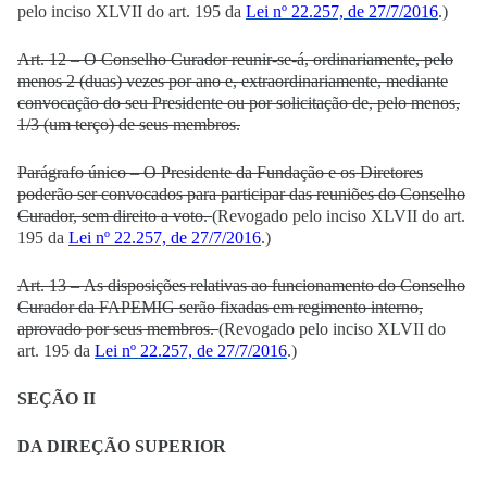
pelo inciso XLVII do art. 195 da
Lei nº 22.257, de 27/7/2016
.)
Art. 12 – O Conselho Curador reunir-se-á, ordinariamente, pelo
menos 2 (duas) vezes por ano e, extraordinariamente, mediante
convocação do seu Presidente ou por solicitação de, pelo menos,
1/3 (um terço) de seus membros.
Parágrafo único – O Presidente da Fundação e os Diretores
poderão ser convocados para participar das reuniões do Conselho
Curador, sem direito a voto.
(Revogado pelo inciso XLVII do art.
195 da
Lei nº 22.257, de 27/7/2016
.)
Art. 13 – As disposições relativas ao funcionamento do Conselho
Curador da FAPEMIG serão fixadas em regimento interno,
aprovado por seus membros.
(Revogado pelo inciso XLVII do
art. 195 da
Lei nº 22.257, de 27/7/2016
.)
SEÇÃO II
DA DIREÇÃO SUPERIOR