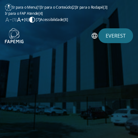
Ir para o Menu
[1]
Ir para o Conteúdo
[2]
Ir para o Rodapé
[3]
Ir para o FAP Atende
[4]
[5]
[6]
[7]
Acessibilidade
[8]
EVEREST