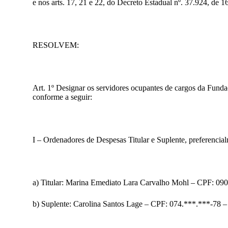
e nos arts. 17, 21 e 22, do Decreto Estadual nº. 37.924, de 
RESOLVEM
:
Art. 1º Designar os servidores ocupantes de cargos da F
conforme a seguir:
I – Ordenadores de Despesas Titular e Suplente, preferencia
a) Titular: Marina Emediato Lara Carvalho Mohl – CPF: 09
b) Suplente: Carolina Santos Lage – CPF: 074.***.***-78