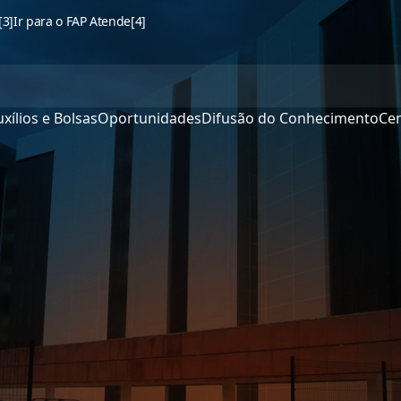
[3]
Ir para o FAP Atende
[4]
xílios e Bolsas
Oportunidades
Difusão do Conhecimento
Cen