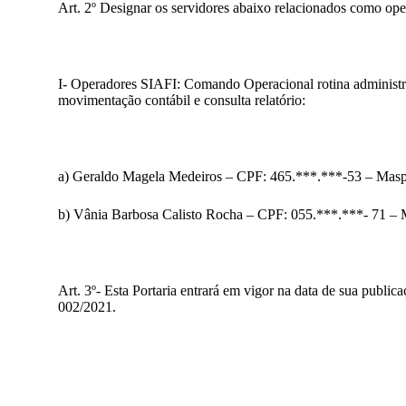
Art. 2º Designar os servidores abaixo relacionados como o
I- Operadores SIAFI: Comando Operacional rotina administra
movimentação contábil e consulta relatório:
a) Geraldo Magela Medeiros – CPF: 465.***.***-53 – Mas
b) Vânia Barbosa Calisto Rocha – CPF: 055.***.***- 71 –
Art. 3º- Esta Portaria entrará em vigor na data de sua pub
002/2021.