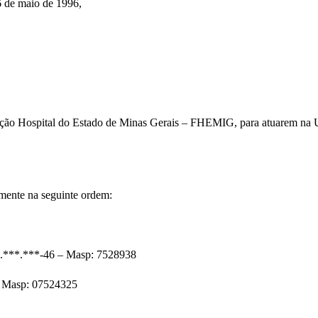
16 de maio de 1996,
undação Hospital do Estado de Minas Gerais – FHEMIG, para atuare
lmente na seguinte ordem:
0.***.***-46 – Masp: 7528938
 – Masp: 07524325