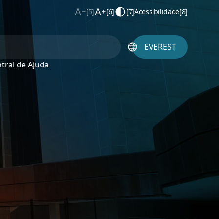
[5]
[6]
[7]
Acessibilidade
[8]
EVEREST
tral de Ajuda