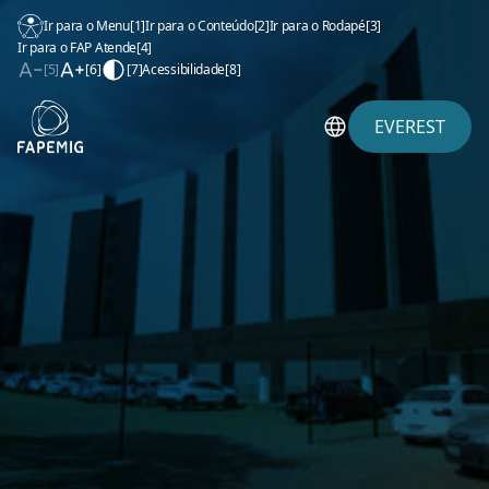
Ir para o Menu
[1]
Ir para o Conteúdo
[2]
Ir para o Rodapé
[3]
Ir para o FAP Atende
[4]
[5]
[6]
[7]
Acessibilidade
[8]
EVEREST