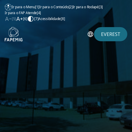
Ir para o Menu
[1]
Ir para o Conteúdo
[2]
Ir para o Rodapé
[3]
Ir para o FAP Atende
[4]
[5]
[6]
[7]
Acessibilidade
[8]
EVEREST