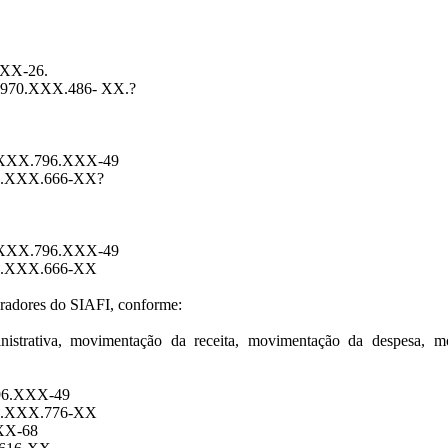
XXX-26.
F: 970.XXX.486- XX.?
F: XXX.796.XXX-49
739.XXX.666-XX?
F: XXX.796.XXX-49
739.XXX.666-XX
peradores do SIAFI, conforme:
strativa, movimentação da receita, movimentação da despesa, mov
796.XXX-49
611.XXX.776-XX
XXX-68