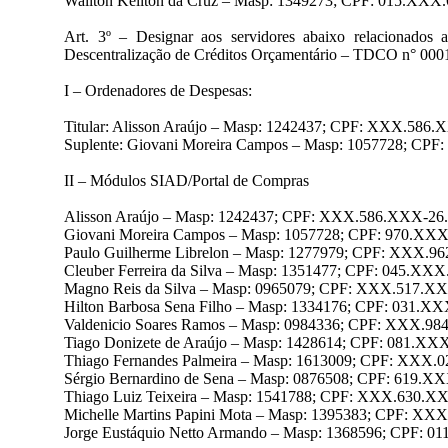
Waliton Keliton da Cruz – Masp: 1349273; CPF: 015.XX
Art. 3º – Designar aos servidores abaixo relaciona
Descentralização de Créditos Orçamentário – TDCO n° 000
I – Ordenadores de Despesas:
Titular: Alisson Araújo – Masp: 1242437; CPF: XXX.586.
Suplente: Giovani Moreira Campos – Masp: 1057728; CP
II – Módulos SIAD/Portal de Compras
Alisson Araújo – Masp: 1242437; CPF: XXX.586.XXX-26.
Giovani Moreira Campos – Masp: 1057728; CPF: 970.XXX
Paulo Guilherme Librelon – Masp: 1277979; CPF: XXX.9
Cleuber Ferreira da Silva – Masp: 1351477; CPF: 045.XX
Magno Reis da Silva – Masp: 0965079; CPF: XXX.517.X
Hilton Barbosa Sena Filho – Masp: 1334176; CPF: 031.X
Valdenicio Soares Ramos – Masp: 0984336; CPF: XXX.9
Tiago Donizete de Araújo – Masp: 1428614; CPF: 081.X
Thiago Fernandes Palmeira – Masp: 1613009; CPF: XXX
Sérgio Bernardino de Sena – Masp: 0876508; CPF: 619.
Thiago Luiz Teixeira – Masp: 1541788; CPF: XXX.630.X
Michelle Martins Papini Mota – Masp: 1395383; CPF: X
Jorge Eustáquio Netto Armando – Masp: 1368596; CPF: 