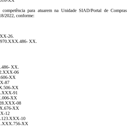
X.616-XX
dos a competência para atuarem na Unidade SIAD/Portal de Com
18/2022, conforme:
XXX-26.
F: 970.XXX.486- XX.
.486- XX.
62.XXX-06
X.606-XX
XX-87
XX.506-XX
84.XXX-91
XX.006-XX
.028.XXX-08
XXX.676-XX
XX-12
XX.123.XXX-10
011.XXX.756-XX