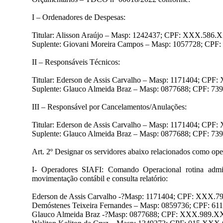
I – Ordenadores de Despesas:
Titular: Alisson Araújo – Masp: 1242437; CPF: XXX.586.
Suplente: Giovani Moreira Campos – Masp: 1057728; CP
II – Responsáveis Técnicos:
Titular: Ederson de Assis Carvalho – Masp: 1171404; CP
Suplente: Glauco Almeida Braz – Masp: 0877688; CPF: 
III – Responsável por Cancelamentos/Anulações:
Titular: Ederson de Assis Carvalho – Masp: 1171404; CP
Suplente: Glauco Almeida Braz – Masp: 0877688; CPF: 
Art. 2º Designar os servidores abaixo relacionados como o
I- Operadores SIAFI: Comando Operacional rotina admini
movimentação contábil e consulta relatório:
Ederson de Assis Carvalho -?Masp: 1171404; CPF: XXX.
Demóstenes Teixeira Fernandes – Masp: 0859736; CPF: 
Glauco Almeida Braz -?Masp: 0877688; CPF: XXX.989.