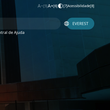
[5]
[6]
[7]
Acessibilidade
[8]
EVEREST
tral de Ajuda