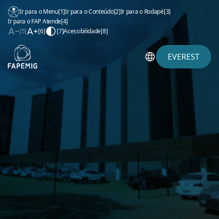
Ir para o Menu
[1]
Ir para o Conteúdo
[2]
Ir para o Rodapé
[3]
Ir para o FAP Atende
[4]
[5]
[6]
[7]
Acessibilidade
[8]
EVEREST