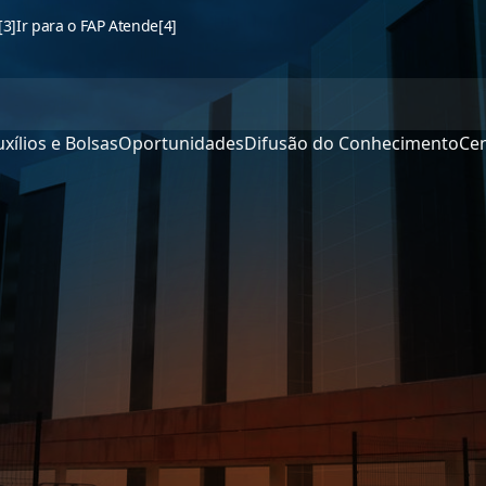
[3]
Ir para o FAP Atende
[4]
xílios e Bolsas
Oportunidades
Difusão do Conhecimento
Cen