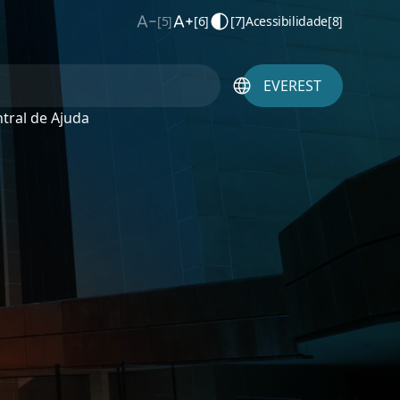
[5]
[6]
[7]
Acessibilidade
[8]
EVEREST
tral de Ajuda