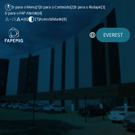
Ir para o Menu
[1]
Ir para o Conteúdo
[2]
Ir para o Rodapé
[3]
Ir para o FAP Atende
[4]
[5]
[6]
[7]
Acessibilidade
[8]
EVEREST