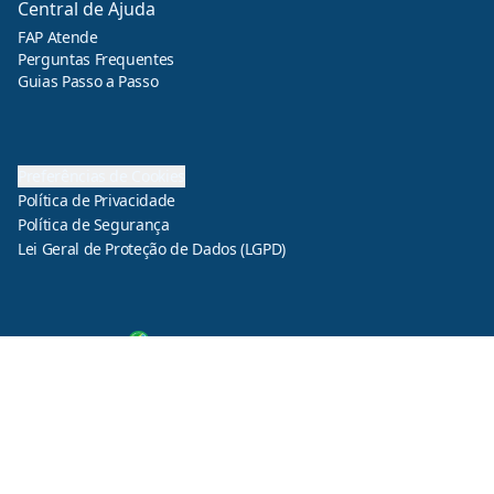
Central de Ajuda
FAP Atende
Perguntas Frequentes
Guias Passo a Passo
Preferências de Cookies
Política de Privacidade
Política de Segurança
Lei Geral de Proteção de Dados (LGPD)
© 2025 FAPEMIG. Fundação de Amparo à Pesquisa do Estado de
Minas Gerais. Todos os direitos reservados.
Av. José Cândido da Silveira, 1500 - Horto Florestal, Belo
Horizonte - MG, 31035-536