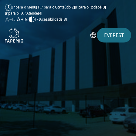
Ir para o Menu
[1]
Ir para o Conteúdo
[2]
Ir para o Rodapé
[3]
Ir para o FAP Atende
[4]
[5]
[6]
[7]
Acessibilidade
[8]
EVEREST