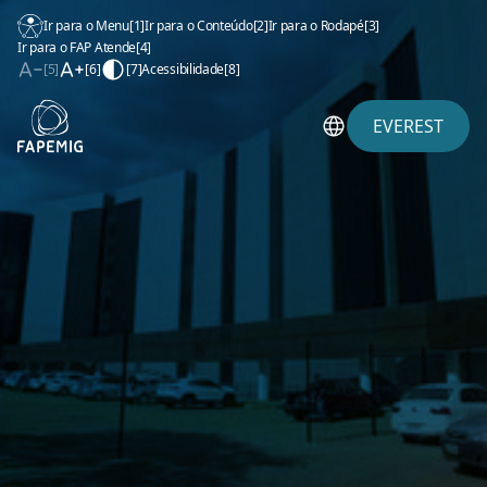
Ir para o Menu
[1]
Ir para o Conteúdo
[2]
Ir para o Rodapé
[3]
Ir para o FAP Atende
[4]
[5]
[6]
[7]
Acessibilidade
[8]
EVEREST