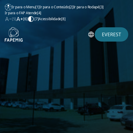
Ir para o Menu
[1]
Ir para o Conteúdo
[2]
Ir para o Rodapé
[3]
Ir para o FAP Atende
[4]
[5]
[6]
[7]
Acessibilidade
[8]
EVEREST