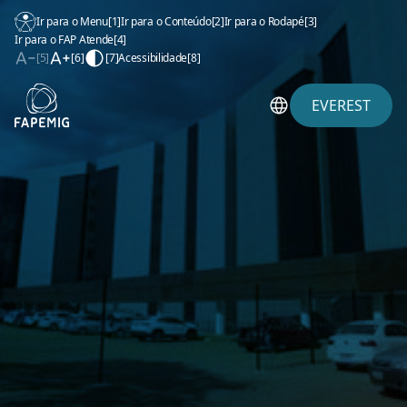
Ir para o Menu
[1]
Ir para o Conteúdo
[2]
Ir para o Rodapé
[3]
Ir para o FAP Atende
[4]
[5]
[6]
[7]
Acessibilidade
[8]
EVEREST