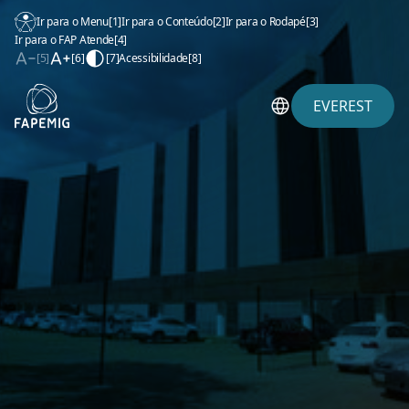
Ir para o Menu
[1]
Ir para o Conteúdo
[2]
Ir para o Rodapé
[3]
Ir para o FAP Atende
[4]
[5]
[6]
[7]
Acessibilidade
[8]
EVEREST