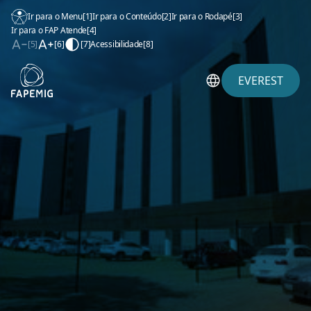
Ir para o Menu
[1]
Ir para o Conteúdo
[2]
Ir para o Rodapé
[3]
Ir para o FAP Atende
[4]
[5]
[6]
[7]
Acessibilidade
[8]
EVEREST