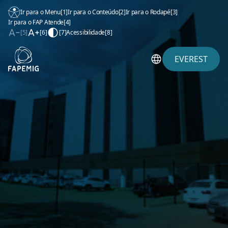
Ir para o Menu
[1]
Ir para o Conteúdo
[2]
Ir para o Rodapé
[3]
Ir para o FAP Atende
[4]
[5]
[6]
[7]
Acessibilidade
[8]
EVEREST