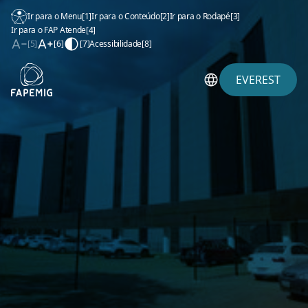
Ir para o Menu
[1]
Ir para o Conteúdo
[2]
Ir para o Rodapé
[3]
Ir para o FAP Atende
[4]
[5]
[6]
[7]
Acessibilidade
[8]
EVEREST