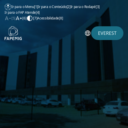
Ir para o Menu
[1]
Ir para o Conteúdo
[2]
Ir para o Rodapé
[3]
Ir para o FAP Atende
[4]
[5]
[6]
[7]
Acessibilidade
[8]
EVEREST