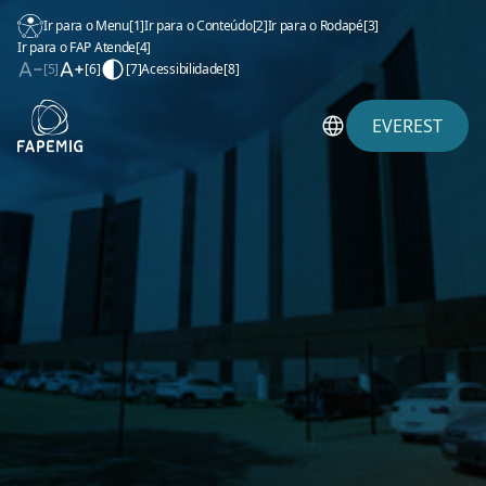
Ir para o Menu
[1]
Ir para o Conteúdo
[2]
Ir para o Rodapé
[3]
Ir para o FAP Atende
[4]
[5]
[6]
[7]
Acessibilidade
[8]
EVEREST