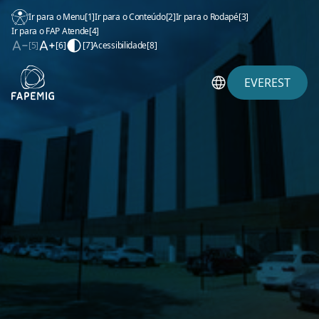
Ir para o Menu
[1]
Ir para o Conteúdo
[2]
Ir para o Rodapé
[3]
Ir para o FAP Atende
[4]
[5]
[6]
[7]
Acessibilidade
[8]
EVEREST