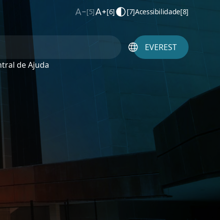
[5]
[6]
[7]
Acessibilidade
[8]
EVEREST
tral de Ajuda