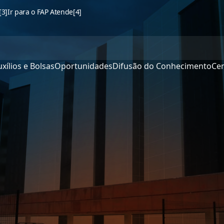
[3]
Ir para o FAP Atende
[4]
xílios e Bolsas
Oportunidades
Difusão do Conhecimento
Cen