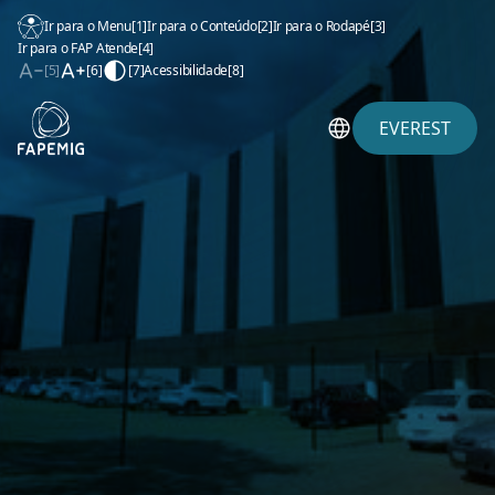
Ir para o Menu
[1]
Ir para o Conteúdo
[2]
Ir para o Rodapé
[3]
Ir para o FAP Atende
[4]
[5]
[6]
[7]
Acessibilidade
[8]
EVEREST