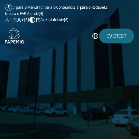
Ir para o Menu
[1]
Ir para o Conteúdo
[2]
Ir para o Rodapé
[3]
Ir para o FAP Atende
[4]
[5]
[6]
[7]
Acessibilidade
[8]
EVEREST