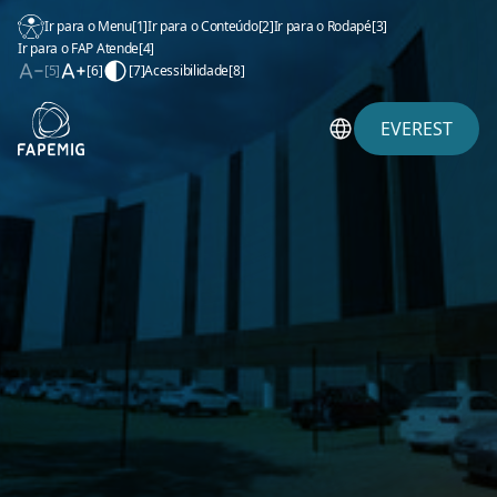
Ir para o Menu
[1]
Ir para o Conteúdo
[2]
Ir para o Rodapé
[3]
Ir para o FAP Atende
[4]
[5]
[6]
[7]
Acessibilidade
[8]
EVEREST