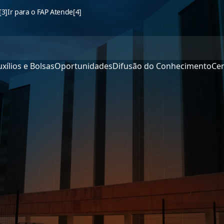
[3]
Ir para o FAP Atende
[4]
xílios e Bolsas
Oportunidades
Difusão do Conhecimento
Cen