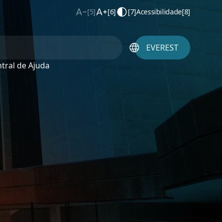
[5]
[6]
[7]
Acessibilidade
[8]
EVEREST
tral de Ajuda