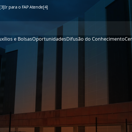
[3]
Ir para o FAP Atende
[4]
xílios e Bolsas
Oportunidades
Difusão do Conhecimento
Cen