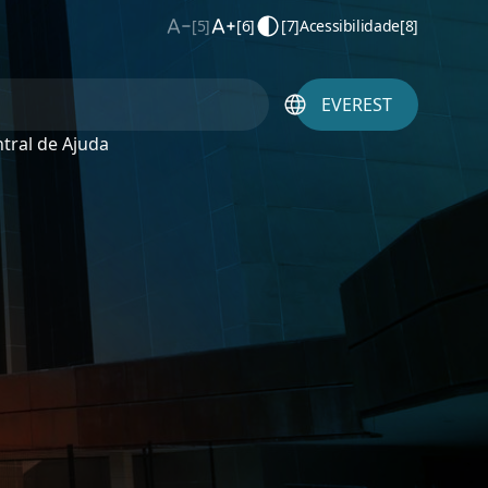
[5]
[6]
[7]
Acessibilidade
[8]
EVEREST
tral de Ajuda