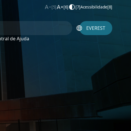
[5]
[6]
[7]
Acessibilidade
[8]
EVEREST
tral de Ajuda