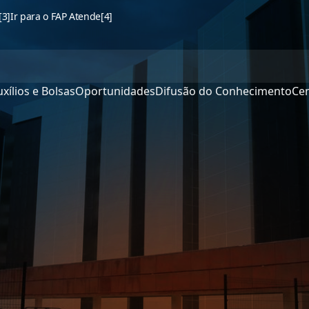
[3]
Ir para o FAP Atende
[4]
xílios e Bolsas
Oportunidades
Difusão do Conhecimento
Cen