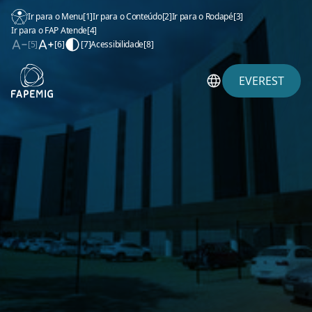
Ir para o Menu
[1]
Ir para o Conteúdo
[2]
Ir para o Rodapé
[3]
Ir para o FAP Atende
[4]
[5]
[6]
[7]
Acessibilidade
[8]
EVEREST