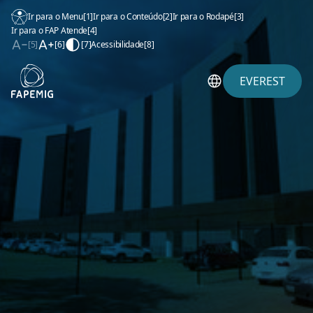
Ir para o Menu
[1]
Ir para o Conteúdo
[2]
Ir para o Rodapé
[3]
Ir para o FAP Atende
[4]
[5]
[6]
[7]
Acessibilidade
[8]
EVEREST