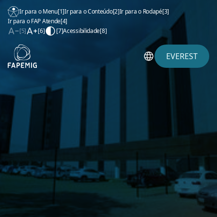
Ir para o Menu
[1]
Ir para o Conteúdo
[2]
Ir para o Rodapé
[3]
Ir para o FAP Atende
[4]
[5]
[6]
[7]
Acessibilidade
[8]
EVEREST