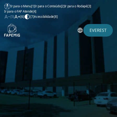
Ir para o Menu
[1]
Ir para o Conteúdo
[2]
Ir para o Rodapé
[3]
Ir para o FAP Atende
[4]
[5]
[6]
[7]
Acessibilidade
[8]
EVEREST