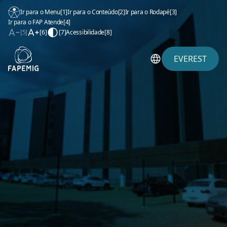
Ir para o Menu
[1]
Ir para o Conteúdo
[2]
Ir para o Rodapé
[3]
Ir para o FAP Atende
[4]
[5]
[6]
[7]
Acessibilidade
[8]
EVEREST