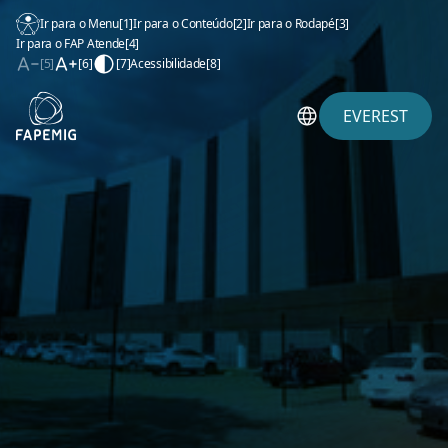
Ir para o Menu
[1]
Ir para o Conteúdo
[2]
Ir para o Rodapé
[3]
Ir para o FAP Atende
[4]
[5]
[6]
[7]
Acessibilidade
[8]
EVEREST