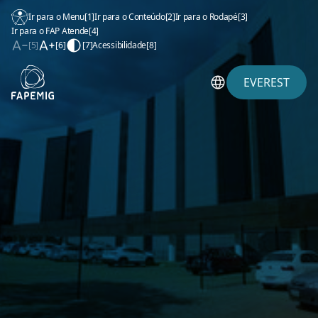
Ir para o Menu
[1]
Ir para o Conteúdo
[2]
Ir para o Rodapé
[3]
Ir para o FAP Atende
[4]
[5]
[6]
[7]
Acessibilidade
[8]
EVEREST