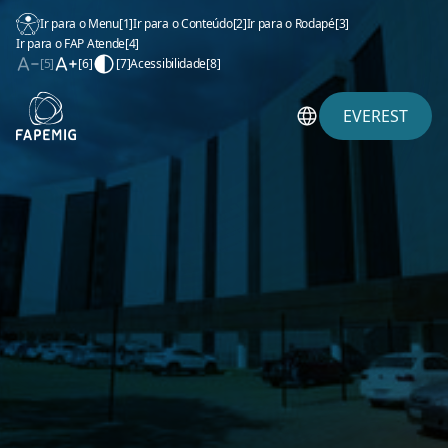
Ir para o Menu
[1]
Ir para o Conteúdo
[2]
Ir para o Rodapé
[3]
Ir para o FAP Atende
[4]
[5]
[6]
[7]
Acessibilidade
[8]
EVEREST