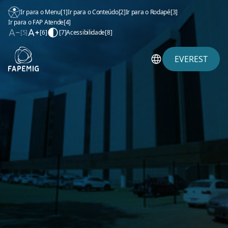
Ir para o Menu
[1]
Ir para o Conteúdo
[2]
Ir para o Rodapé
[3]
Ir para o FAP Atende
[4]
[5]
[6]
[7]
Acessibilidade
[8]
EVEREST