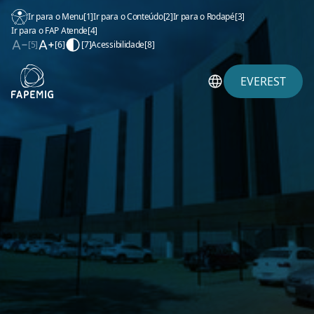
Ir para o Menu
[1]
Ir para o Conteúdo
[2]
Ir para o Rodapé
[3]
Ir para o FAP Atende
[4]
[5]
[6]
[7]
Acessibilidade
[8]
EVEREST