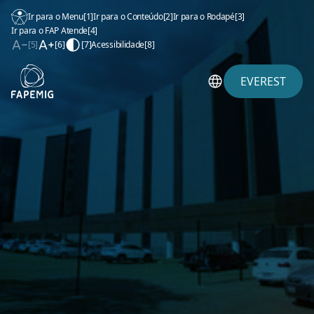
Ir para o Menu
[1]
Ir para o Conteúdo
[2]
Ir para o Rodapé
[3]
Ir para o FAP Atende
[4]
[5]
[6]
[7]
Acessibilidade
[8]
EVEREST