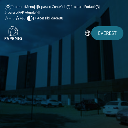
Ir para o Menu
[1]
Ir para o Conteúdo
[2]
Ir para o Rodapé
[3]
Ir para o FAP Atende
[4]
[5]
[6]
[7]
Acessibilidade
[8]
EVEREST