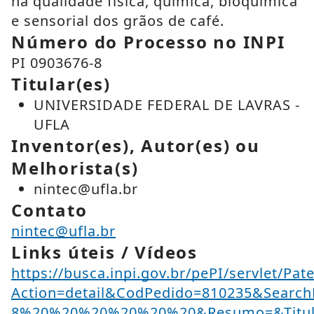
na qualidade física, química, bioquímica
e sensorial dos grãos de café.
Número do Processo no INPI
PI 0903676-8
Titular(es)
UNIVERSIDADE FEDERAL DE LAVRAS -
UFLA
Inventor(es), Autor(es) ou
Melhorista(s)
nintec@ufla.br
Contato
nintec@ufla.br
Links úteis / Vídeos
https://busca.inpi.gov.br/pePI/servlet/Pat
Action=detail&CodPedido=810235&Searc
8%20%20%20%20%20%20&Resumo=&Titu