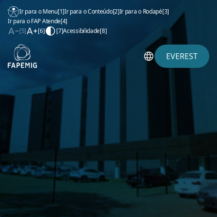
Ir para o Menu
[1]
Ir para o Conteúdo
[2]
Ir para o Rodapé
[3]
Ir para o FAP Atende
[4]
[5]
[6]
[7]
Acessibilidade
[8]
EVEREST