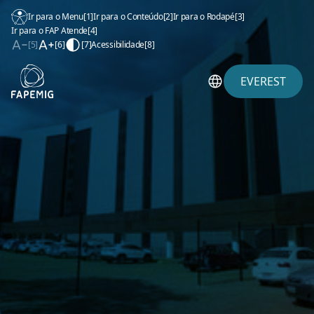
Ir para o Menu
[1]
Ir para o Conteúdo
[2]
Ir para o Rodapé
[3]
Ir para o FAP Atende
[4]
[5]
[6]
[7]
Acessibilidade
[8]
EVEREST